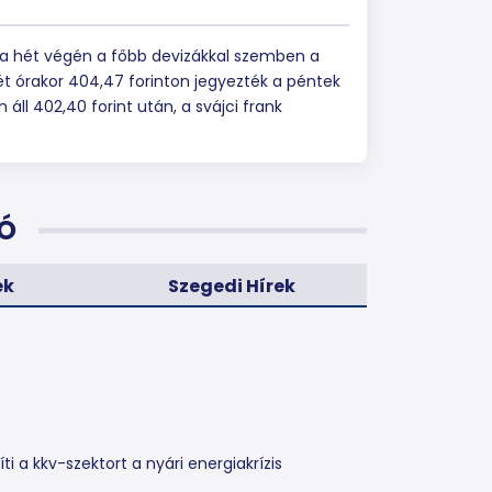
a a hét végén a főbb devizákkal szemben a
t órakor 404,47 forinton jegyezték a péntek
 áll 402,40 forint után, a svájci frank
Ó
ek
Szegedi Hírek
ti a kkv-szektort a nyári energiakrízis