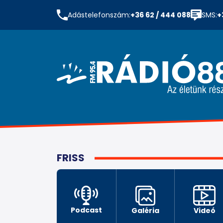
Adástelefonszám:
+36 62 / 444 088
SMS:
+
FRISS
Podcast
Galéria
Videó