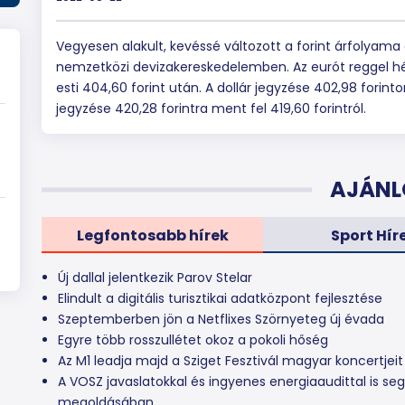
Vegyesen alakult, kevéssé változott a forint árfolyam
nemzetközi devizakereskedelemben. Az eurót reggel hé
esti 404,60 forint után. A dollár jegyzése 402,98 forinton
jegyzése 420,28 forintra ment fel 419,60 forintról.
AJÁNL
Legfontosabb hírek
Sport Hír
Új dallal jelentkezik Parov Stelar
Elindult a digitális turisztikai adatközpont fejlesztése
Szeptemberben jön a Netflixes Szörnyeteg új évada
Egyre több rosszullétet okoz a pokoli hőség
Az M1 leadja majd a Sziget Fesztivál magyar koncertjeit
A VOSZ javaslatokkal és ingyenes energiaaudittal is segí
megoldásában