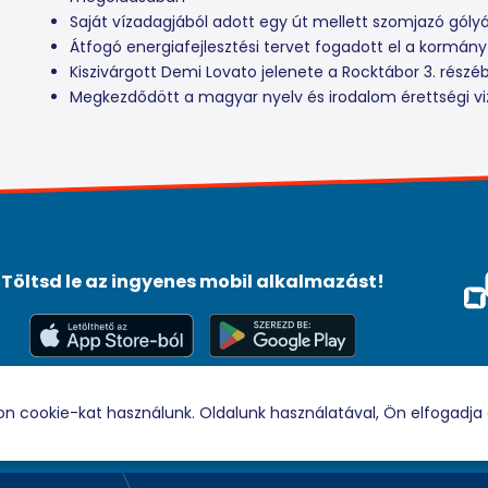
Saját vízadagjából adott egy út mellett szomjazó gól
Átfogó energiafejlesztési tervet fogadott el a kormány
Kiszivárgott Demi Lovato jelenete a Rocktábor 3. részé
Megkezdődött a magyar nyelv és irodalom érettségi vi
Töltsd le az ingyenes mobil alkalmazást!
Méd
Tám
© 2026 Rádio88 Minden jog fenntartva.
on cookie-kat használunk. Oldalunk használatával, Ön elfogadja 