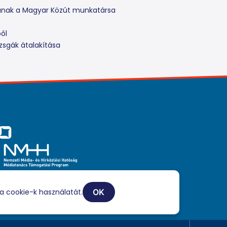
yának a Magyar Közút munkatársa
ből
zsgák átalakítása
iaszolgáltatási tevékenységét a Médiatanács a Médiatanács
ogatási Program keretében támogatja.
a cookie-k használatát.
OK