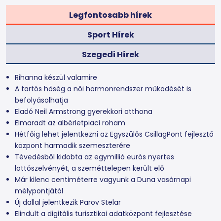
Legfontosabb hírek
Sport Hírek
Szegedi Hírek
Rihanna készül valamire
A tartós hőség a női hormonrendszer működését is
befolyásolhatja
Eladó Neil Armstrong gyerekkori otthona
Elmaradt az albérletpiaci roham
Hétfőig lehet jelentkezni az Egyszülős CsillagPont fejlesztő
központ harmadik szemeszterére
Tévedésből kidobta az egymillió eurós nyertes
lottószelvényét, a szeméttelepen került elő
Már kilenc centiméterre vagyunk a Duna vasárnapi
mélypontjától
Új dallal jelentkezik Parov Stelar
Elindult a digitális turisztikai adatközpont fejlesztése