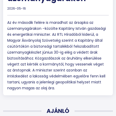
2026-05-16
Az év második felére is maradhat az ársapka az
üzemanyagárakon –közölte Kapitány István gazdasági
és energetikai miniszter. Az RTL Híradóból kiderül, a
Magyar Ásványolaj Szövetség szerint a Kapitány által
csütörtökön a biztonsági tartalékból felszabadított
üzemanyagkészlet június 30-ig elég a védett árak
biztosításához. Közgazdászok az áruhiány elkerülése
végett azt kérték a kormánytól, hogy vessenek véget
az árstopnak. A miniszter szerint azonban az
intézkedést a lakosság védelmében egyelőre fenn kell
tartani, ugyanis a jelenlegi geopolitikai helyzet miatt
nagyon magas az olaj ára.
AJÁNLÓ