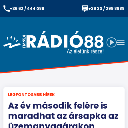
+36 62 / 444 088
+36 30 / 299 8888
LEGFONTOSABB HÍREK
Az év második felére is
maradhat az ársapka az
üzemanyagárakon