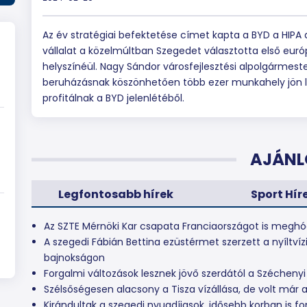
Az év stratégiai befektetése címet kapta a BYD a HIPA d
vállalat a közelmúltban Szegedet választotta első eur
helyszínéül. Nagy Sándor városfejlesztési alpolgármeste
beruházásnak köszönhetően több ezer munkahely jön lét
profitálnak a BYD jelenlétéből.
AJÁNL
Legfontosabb hírek
Sport Hír
Az SZTE Mérnöki Kar csapata Franciaországot is meghó
A szegedi Fábián Bettina ezüstérmet szerzett a nyíltvíz
bajnokságon
Forgalmi változások lesznek jövő szerdától a Széchenyi
Szélsőségesen alacsony a Tisza vízállása, de volt már 
Kirándultak a szegedi nyugdíjasok, idősebb korban is f