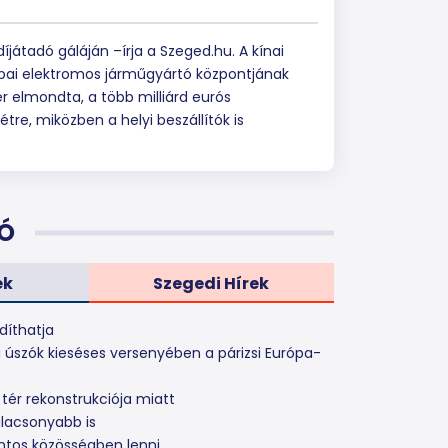
íjátadó gáláján –írja a Szeged.hu. A kínai
ópai elektromos járműgyártó központjának
r elmondta, a több milliárd eurós
re, miközben a helyi beszállítók is
Ó
ek
Szegedi Hírek
díthatja
i úszók kieséses versenyében a párizsi Európa-
 tér rekonstrukciója miatt
alacsonyabb is
ontos közösségben lenni