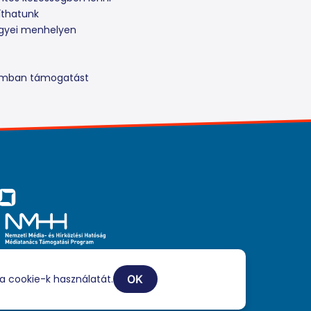
íthatunk
egyei menhelyen
ramban támogatást
iaszolgáltatási tevékenységét a Médiatanács a Médiatanács
ogatási Program keretében támogatja.
a cookie-k használatát.
OK