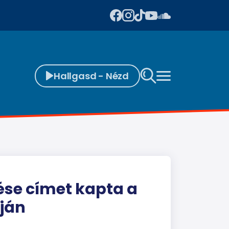
Hallgasd - Nézd
tése címet kapta a
áján