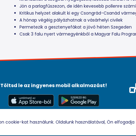
Jön a parlagfűszezon, de idén kevesebb pollenre szám
Kritikus helyzet alakult ki egy Csongrád-Csanád várm
A hónap végéig pályázhatnak a vásárhelyi civilek
Permetezik a gesztenyefákat a jövő héten Szegeden
Csak 3 falu nyert vármegyénkből a Magyar Falu Prog
Töltsd le az ingyenes mobil alkalmazást!
Méd
Tám
© 2026 Rádio88 Minden jog fenntartva.
on cookie-kat használunk. Oldalunk használatával, Ön elfogadja 