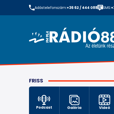
Adástelefonszám:
+36 62 / 444 088
SMS:
+
FRISS
Podcast
Galéria
Videó