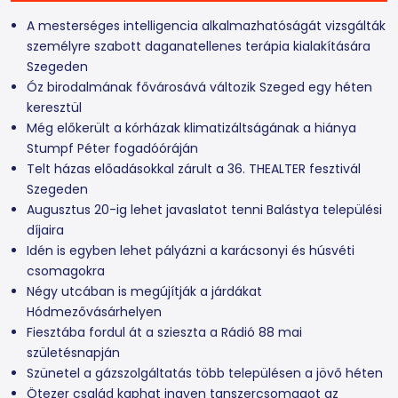
A mesterséges intelligencia alkalmazhatóságát vizsgálták
személyre szabott daganatellenes terápia kialakítására
Szegeden
Óz birodalmának fővárosává változik Szeged egy héten
keresztül
Még előkerült a kórházak klimatizáltságának a hiánya
Stumpf Péter fogadóóráján
Telt házas előadásokkal zárult a 36. THEALTER fesztivál
Szegeden
Augusztus 20-ig lehet javaslatot tenni Balástya települési
díjaira
Idén is egyben lehet pályázni a karácsonyi és húsvéti
csomagokra
Négy utcában is megújítják a járdákat
Hódmezővásárhelyen
Fiesztába fordul át a szieszta a Rádió 88 mai
születésnapján
Szünetel a gázszolgáltatás több településen a jövő héten
Ötezer család kaphat ingyen tanszercsomagot az