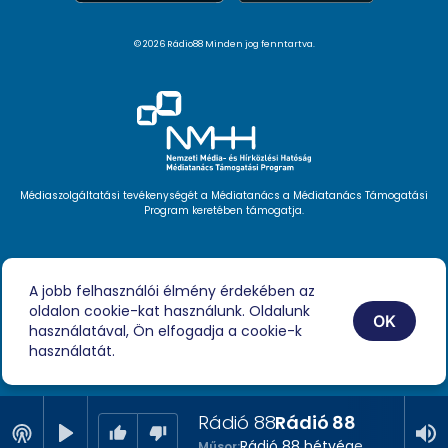
© 2026 Rádio88 Minden jog fenntartva.
Médiaszolgáltatási tevékenységét a Médiatanács a Médiatanács Támogatási
Program keretében támogatja.
Hírlevél feliratkozás
Videóink
A jobb felhasználói élmény érdekében az
Podcast
oldalon cookie-kat használunk. Oldalunk
Híreink
OK
Impresszum
használatával, Ön elfogadja a cookie-k
használatát.
Rádió 88
Rádió 88
Rádió 88 hétvége
Műsor: