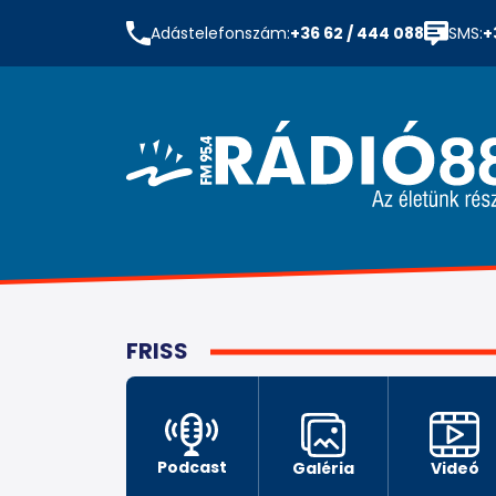
Adástelefonszám:
+36 62 / 444 088
SMS:
+
FRISS
Podcast
Galéria
Videó