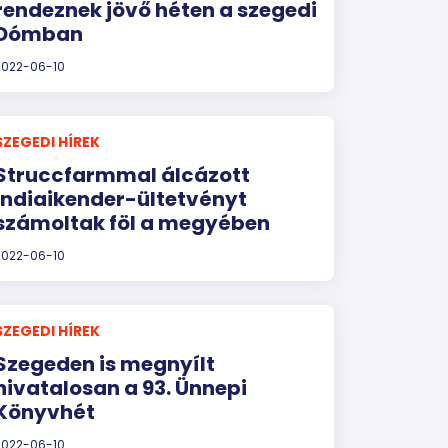
rendeznek jövő héten a szegedi
Dómban
2022-06-10
SZEGEDI HÍREK
Struccfarmmal álcázott
indiaikender-ültetvényt
számoltak föl a megyében
2022-06-10
SZEGEDI HÍREK
Szegeden is megnyílt
hivatalosan a 93. Ünnepi
Könyvhét
2022-06-10