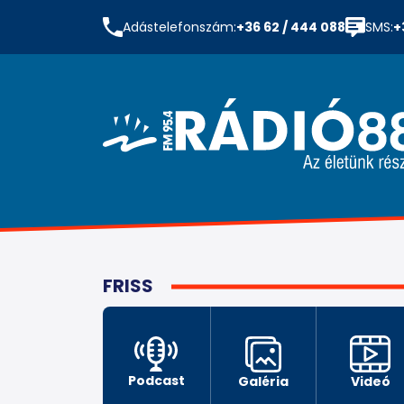
Adástelefonszám:
+36 62 / 444 088
SMS:
+
FRISS
Podcast
Galéria
Videó