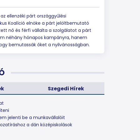
z ellenzéki párt országgyűlési
ikus Koalíció elnöke a párt jelöltbemutató
tt nő és férfi vállalta a szolgálatot a párt
k nem néhány hónapos kampányra, hanem
, hogy bemutassák őket a nyilvánosságban.
Ó
ek
Szegedi Hírek
at
íteni
em jelenti be a munkavállalóit
gozatíráshoz a dán középiskolások