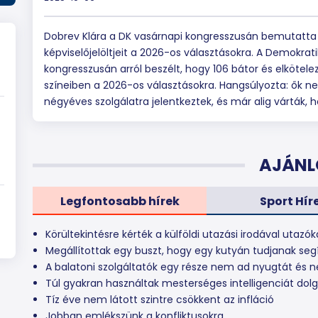
Dobrev Klára a DK vasárnapi kongresszusán bemutatta a
képviselőjelöltjeit a 2026-os választásokra. A Demokrat
kongresszusán arról beszélt, hogy 106 bátor és elköteleze
színeiben a 2026-os választásokra. Hangsúlyozta: ő
négyéves szolgálatra jelentkeztek, és már alig várták
AJÁNL
Legfontosabb hírek
Sport Hír
Körültekintésre kérték a külföldi utazási irodával utazók
Megállítottak egy buszt, hogy egy kutyán tudjanak seg
A balatoni szolgáltatók egy része nem ad nyugtát és n
Túl gyakran használtak mesterséges intelligenciát dol
Tíz éve nem látott szintre csökkent az infláció
Jobban emlékszünk a konfliktusokra