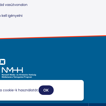
rád vasútvonalon
kell igényelni
iaszolgáltatási tevékenységét a Médiatanács a Médiatanács
ogatási Program keretében támogatja.
a cookie-k használatát.
OK