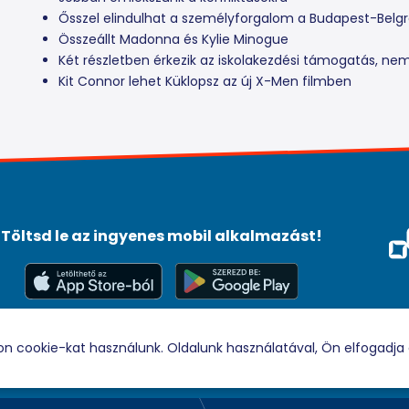
Ősszel elindulhat a személyforgalom a Budapest-Belg
Összeállt Madonna és Kylie Minogue
Két részletben érkezik az iskolakezdési támogatás, nem 
Kit Connor lehet Küklopsz az új X-Men filmben
Töltsd le az ingyenes mobil alkalmazást!
Méd
Tám
© 2026 Rádio88 Minden jog fenntartva.
on cookie-kat használunk. Oldalunk használatával, Ön elfogadja 