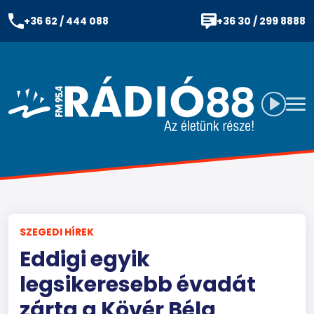
+36 62 / 444 088
+36 30 / 299 8888
SZEGEDI HÍREK
Eddigi egyik
legsikeresebb évadát
zárta a Kövér Béla