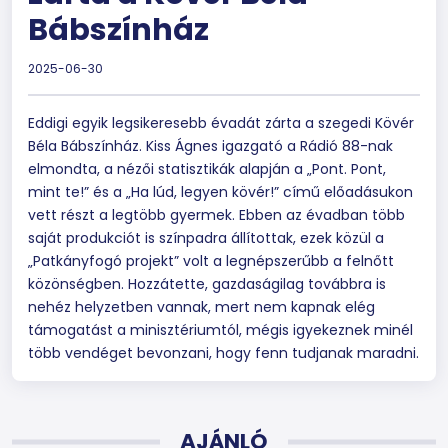
Bábszínház
2025-06-30
Eddigi egyik legsikeresebb évadát zárta a szegedi Kövér
Béla Bábszínház. Kiss Ágnes igazgató a Rádió 88-nak
elmondta, a nézői statisztikák alapján a „Pont. Pont,
mint te!” és a „Ha lúd, legyen kövér!” című előadásukon
vett részt a legtöbb gyermek. Ebben az évadban több
saját produkciót is színpadra állítottak, ezek közül a
„Patkányfogó projekt” volt a legnépszerűbb a felnőtt
közönségben. Hozzátette, gazdaságilag továbbra is
nehéz helyzetben vannak, mert nem kapnak elég
támogatást a minisztériumtól, mégis igyekeznek minél
több vendéget bevonzani, hogy fenn tudjanak maradni.
AJÁNLÓ