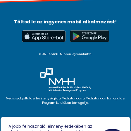
Töltsd le az ingyenes mobil alkalmazást!
© 2026 Rádio88 Minden jog fenntartva.
Médiaszolgáltatási tevékenységét a Médiatanács a Médiatanács Támogatási
Program keretében támogatja.
Hírlevél feliratkozás
Videóink
A jobb felhasználói élmény érdekében az
Podcast