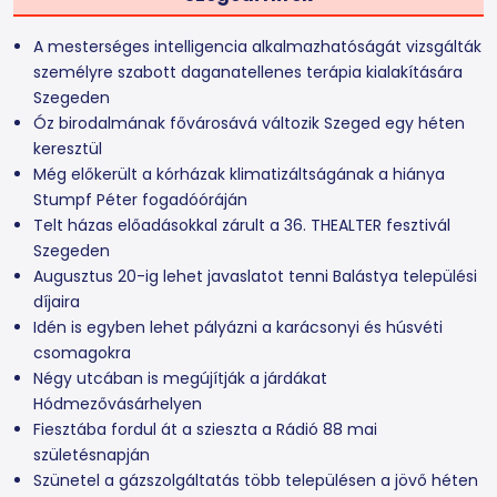
A mesterséges intelligencia alkalmazhatóságát vizsgálták
személyre szabott daganatellenes terápia kialakítására
Szegeden
Óz birodalmának fővárosává változik Szeged egy héten
keresztül
Még előkerült a kórházak klimatizáltságának a hiánya
Stumpf Péter fogadóóráján
Telt házas előadásokkal zárult a 36. THEALTER fesztivál
Szegeden
Augusztus 20-ig lehet javaslatot tenni Balástya települési
díjaira
Idén is egyben lehet pályázni a karácsonyi és húsvéti
csomagokra
Négy utcában is megújítják a járdákat
Hódmezővásárhelyen
Fiesztába fordul át a szieszta a Rádió 88 mai
születésnapján
Szünetel a gázszolgáltatás több településen a jövő héten