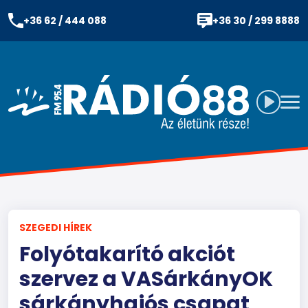
+36 62 / 444 088
+36 30 / 299 8888
SZEGEDI HÍREK
Folyótakarító akciót
szervez a VASárkányOK
sárkányhajós csapat