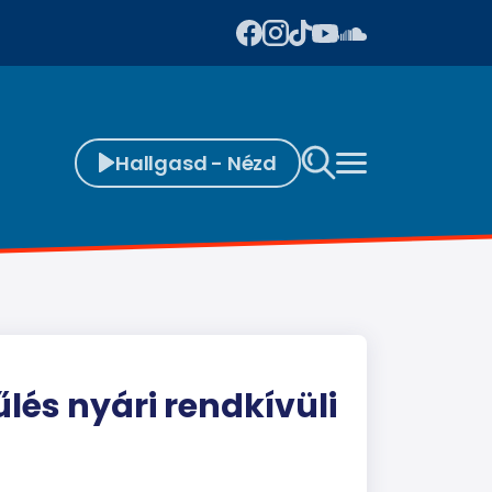
Hallgasd - Nézd
lés nyári rendkívüli