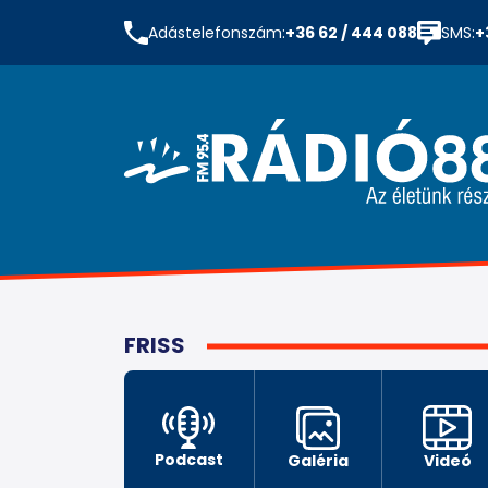
Adástelefonszám:
+36 62 / 444 088
SMS:
+
FRISS
Podcast
Galéria
Videó