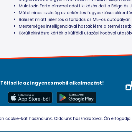
Mulatozin Forte címmel adott ki közös dalt a Bëlga és J
Mától nincs szükség az önkéntes fogyasztáscsökkenté
Baleset miatt jelentős a torlódás az M5-ös autópályán
Mesterséges intelligenciával hoztak létre a természet
Körültekintésre kérték a külföldi utazási irodával utazók
Töltsd le az ingyenes mobil alkalmazást!
Méd
Tám
© 2026 Rádio88 Minden jog fenntartva.
on cookie-kat használunk. Oldalunk használatával, Ön elfogadja 