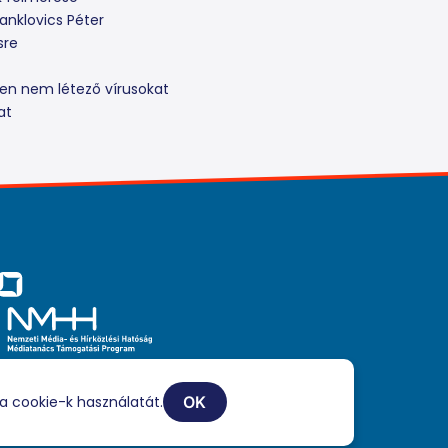
anklovics Péter
sre
ben nem létező vírusokat
at
iaszolgáltatási tevékenységét a Médiatanács a Médiatanács
ogatási Program keretében támogatja.
a cookie-k használatát.
OK