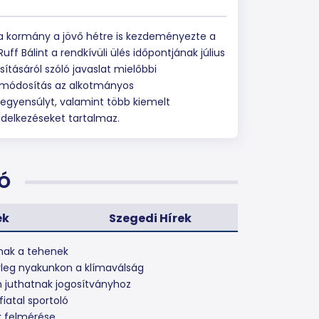
: a kormány a jövő hétre is kezdeményezte a
f Bálint a rendkívüli ülés időpontjának július
ításáról szóló javaslat mielőbbi
 módosítás az alkotmányos
egyensúlyt, valamint több kiemelt
ndelkezéseket tartalmaz.
Ó
ek
Szegedi Hírek
lnak a tehenek
nyleg nyakunkon a klímaválság
 juthatnak jogosítványhoz
iatal sportoló
k felmérése