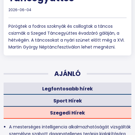
2026-06-04
Pörögtek a fodros szoknyák és csillogtak a táncos
csizmák a Szeged Táncegyüttes évadzáró gáláján, a
hétvégén. A táncosokat a nyári szünet előtt még a XVI.
Martin György Néptáncfesztiválon lehet megnézni.
AJÁNLÓ
Legfontosabb hírek
Sport Hírek
Szegedi Hírek
A mesterséges intelligencia alkalmazhatóságát vizsgálták
személyre szabott daganatellenes terápia kialakítására