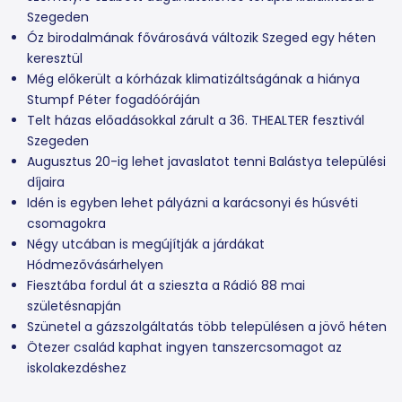
Szegeden
Óz birodalmának fővárosává változik Szeged egy héten
keresztül
Még előkerült a kórházak klimatizáltságának a hiánya
Stumpf Péter fogadóóráján
Telt házas előadásokkal zárult a 36. THEALTER fesztivál
Szegeden
Augusztus 20-ig lehet javaslatot tenni Balástya települési
díjaira
Idén is egyben lehet pályázni a karácsonyi és húsvéti
csomagokra
Négy utcában is megújítják a járdákat
Hódmezővásárhelyen
Fiesztába fordul át a szieszta a Rádió 88 mai
születésnapján
Szünetel a gázszolgáltatás több településen a jövő héten
Ötezer család kaphat ingyen tanszercsomagot az
iskolakezdéshez