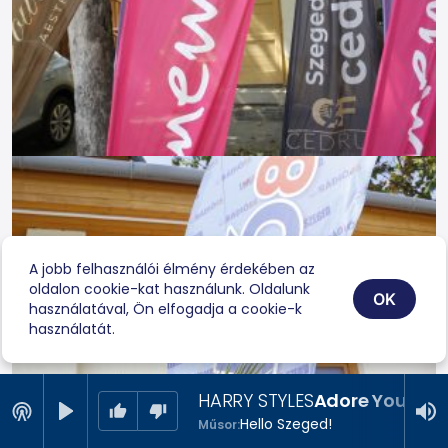
A jobb felhasználói élmény érdekében az
oldalon cookie-kat használunk. Oldalunk
OK
használatával, Ön elfogadja a cookie-k
használatát.
HARRY STYLES
Adore You
Hello Szeged!
Műsor: