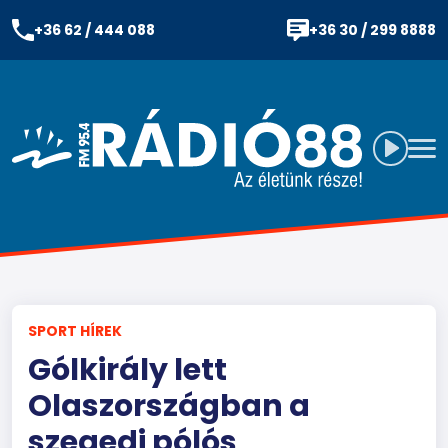
+36 62 / 444 088
+36 30 / 299 8888
SPORT HÍREK
Gólkirály lett
Olaszországban a
szegedi pólós