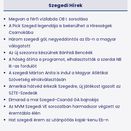
Szegedi Hírek
Megvan a férfi vízilabda OB I. sorsolása
A Pick Szeged legendája is bekerülhet a Hírességek
Csarnokába
Három szegedi gól, negyeddöntős az Eb-n a magyar
válogatott
Az új szezonra készülnek Bánhidi Bencéék
A hőség átírta a programot, elhalasztották a szerdai NB
III.-as fordulót
A szegedi Márton Anita is indul a Magyar Atlétikai
Szövetség elnökválasztásán
Amerikai hátvéd érkezik Szegedre, új játékost igazolt az
SZTE-Szedeák
Elmarad a mai Szeged-Csanád GA bajnokija
Az MVM Szegedi VE sorozatban harmadszor végzett az
éremtábla élén
Hat szegedi érem az utánpótlás kajak-kenu Eb-n