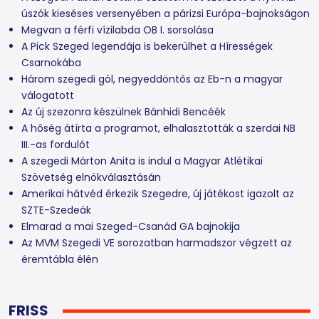
úszók kieséses versenyében a párizsi Európa-bajnokságon
Megvan a férfi vízilabda OB I. sorsolása
A Pick Szeged legendája is bekerülhet a Hírességek
Csarnokába
Három szegedi gól, negyeddöntős az Eb-n a magyar
válogatott
Az új szezonra készülnek Bánhidi Bencéék
A hőség átírta a programot, elhalasztották a szerdai NB
III.-as fordulót
A szegedi Márton Anita is indul a Magyar Atlétikai
Szövetség elnökválasztásán
Amerikai hátvéd érkezik Szegedre, új játékost igazolt az
SZTE-Szedeák
Elmarad a mai Szeged-Csanád GA bajnokija
Az MVM Szegedi VE sorozatban harmadszor végzett az
éremtábla élén
FRISS