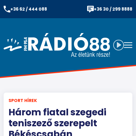
+36 62 / 444 088
+36 30 / 299 8888
SPORT HÍREK
Három fiatal szegedi
teniszező szerepelt
Békéscsabán