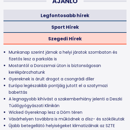
AJÁNLÓ
Legfontosabb hírek
Sport Hírek
Szegedi Hírek
Munkanap szerint járnak a helyi járatok szombaton és
fizetős lesz a parkolás is
Mostantól a Dorozsmai úton is biztonságosan
kerékpározhatunk
Gyereknek is árult drogot a csongrádi díler
Európa legészakibb pontjáig jutott el a szatymazi
babettás
A legnagyobb kihívást a szakemberhiány jelenti a Deszki
Tüdőgyógyászati Klinikán
Wicked Gyereknap lesz a Dóm téren
Vásárhelyen továbbra is működnek a dísz- és szökőkutak
Újabb betegellátó helyiségeket klimatizálnak az SZTE