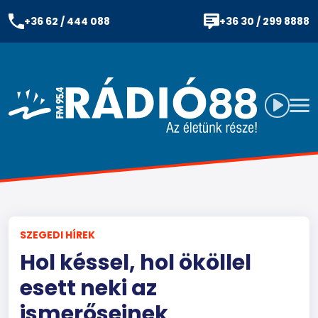
+36 62 / 444 088
+36 30 / 299 8888
SZEGEDI HÍREK
Hol késsel, hol ököllel
esett neki az
ismerőseinek