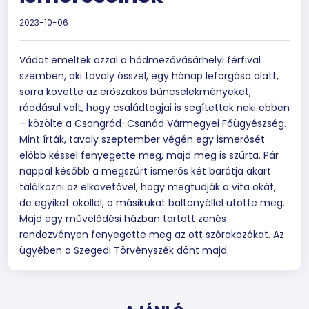
2023-10-06
Vádat emeltek azzal a hódmezővásárhelyi férfival
szemben, aki tavaly ősszel, egy hónap leforgása alatt,
sorra követte az erőszakos bűncselekményeket,
ráadásul volt, hogy családtagjai is segítettek neki ebben
– közölte a Csongrád-Csanád Vármegyei Főügyészség.
Mint írták, tavaly szeptember végén egy ismerősét
előbb késsel fenyegette meg, majd meg is szúrta. Pár
nappal később a megszúrt ismerős két barátja akart
találkozni az elkövetővel, hogy megtudják a vita okát,
de egyiket ököllel, a másikukat baltanyéllel ütötte meg.
Majd egy művelődési házban tartott zenés
rendezvényen fenyegette meg az ott szórakozókat. Az
ügyében a Szegedi Törvényszék dönt majd.