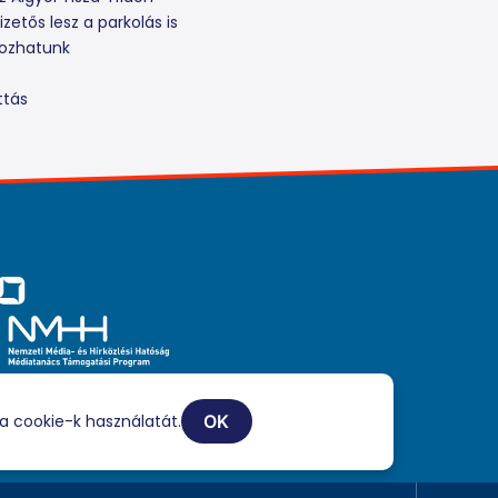
zetős lesz a parkolás is
rozhatunk
ttás
iaszolgáltatási tevékenységét a Médiatanács a Médiatanács
ogatási Program keretében támogatja.
a cookie-k használatát.
OK