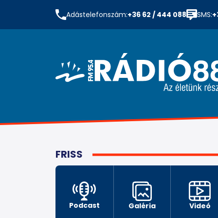
Adástelefonszám:
+36 62 / 444 088
SMS:
+
FRISS
Podcast
Galéria
Videó