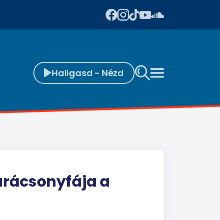
Hallgasd - Nézd
arácsonyfája a