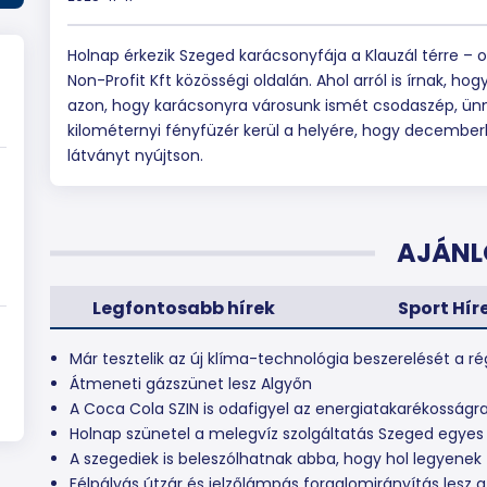
Holnap érkezik Szeged karácsonyfája a Klauzál térre –
Non-Profit Kft közösségi oldalán. Ahol arról is írnak, 
azon, hogy karácsonyra városunk ismét csodaszép, ü
kilométernyi fényfüzér kerül a helyére, hogy december
látványt nyújtson.
AJÁNL
Legfontosabb hírek
Sport Hír
Már tesztelik az új klíma-technológia beszerelését a ré
Átmeneti gázszünet lesz Algyőn
A Coca Cola SZIN is odafigyel az energiatakarékosságr
Holnap szünetel a melegvíz szolgáltatás Szeged egyes
A szegediek is beleszólhatnak abba, hogy hol legyenek 
Félpályás útzár és jelzőlámpás forgalomirányítás lesz a