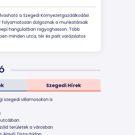
 olvasható a Szegedi Környezetgazdálkodási
hogy folyamatosan dolgoznak a munkatársaik
nnepi hangulatban ragyoghasson. Több
ben minden utca, tér és park varázslatos
Ó
ek
Szegedi Hírek
gi szegedi villamosokon is
a
 utcáiban
zöld területek a városban
z Algyői Tisza-hídon