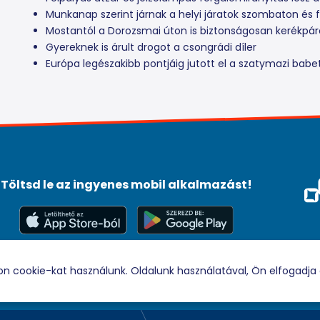
Munkanap szerint járnak a helyi járatok szombaton és fi
Mostantól a Dorozsmai úton is biztonságosan kerékpá
Gyereknek is árult drogot a csongrádi díler
Európa legészakibb pontjáig jutott el a szatymazi babe
Töltsd le az ingyenes mobil alkalmazást!
Méd
Tám
© 2026 Rádio88 Minden jog fenntartva.
on cookie-kat használunk. Oldalunk használatával, Ön elfogadja 