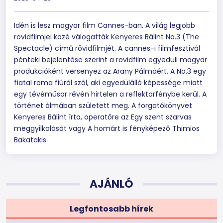
Idén is lesz magyar film Cannes-ban. A világ legjobb
rövidfilmjei közé válogatták Kenyeres Bálint No.3 (The
Spectacle) című rövidfilmjét. A cannes-i filmfesztivál
pénteki bejelentése szerint a rövidfilm egyedüli magyar
produkcióként versenyez az Arany Pálmáért. A No.3 egy
fiatal roma fiúról szól, aki egyedülálló képessége miatt
egy tévéműsor révén hirtelen a reflektorfénybe kerül. A
történet álmában született meg. A forgatókönyvet
Kenyeres Bálint írta, operatőre az Egy szent szarvas
meggyilkolását vagy A homárt is fényképező Thimios
Bakatakis.
AJÁNLÓ
Legfontosabb hírek