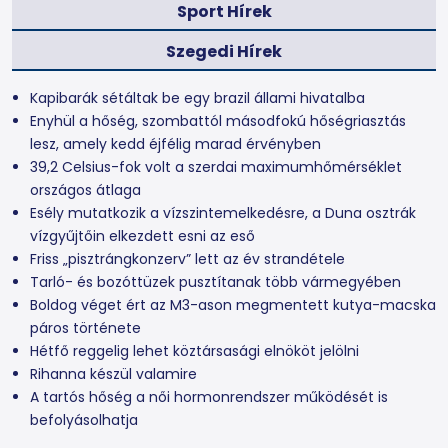
Sport Hírek
Szegedi Hírek
Kapibarák sétáltak be egy brazil állami hivatalba
Enyhül a hőség, szombattól másodfokú hőségriasztás
lesz, amely kedd éjfélig marad érvényben
39,2 Celsius-fok volt a szerdai maximumhőmérséklet
országos átlaga
Esély mutatkozik a vízszintemelkedésre, a Duna osztrák
vízgyűjtőin elkezdett esni az eső
Friss „pisztrángkonzerv” lett az év strandétele
Tarló- és bozóttüzek pusztítanak több vármegyében
Boldog véget ért az M3-ason megmentett kutya-macska
páros története
Hétfő reggelig lehet köztársasági elnököt jelölni
Rihanna készül valamire
A tartós hőség a női hormonrendszer működését is
befolyásolhatja