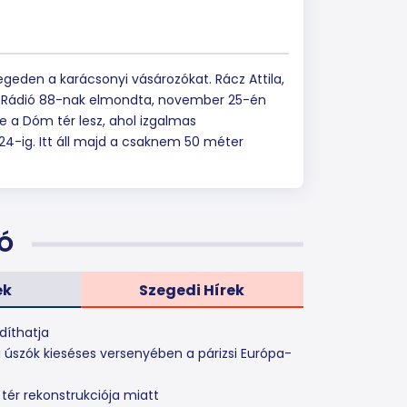
egeden a karácsonyi vásározókat. Rácz Attila,
 a Rádió 88-nak elmondta, november 25-én
e a Dóm tér lesz, ahol izgalmas
4-ig. Itt áll majd a csaknem 50 méter
Ó
ek
Szegedi Hírek
díthatja
i úszók kieséses versenyében a párizsi Európa-
 tér rekonstrukciója miatt