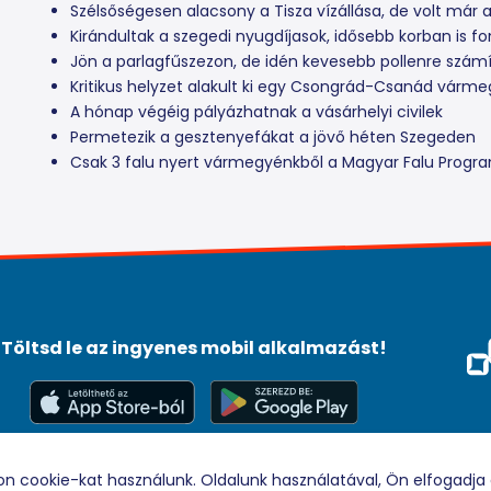
Szélsőségesen alacsony a Tisza vízállása, de volt már 
Kirándultak a szegedi nyugdíjasok, idősebb korban is f
Jön a parlagfűszezon, de idén kevesebb pollenre szám
Kritikus helyzet alakult ki egy Csongrád-Csanád várm
A hónap végéig pályázhatnak a vásárhelyi civilek
Permetezik a gesztenyefákat a jövő héten Szegeden
Csak 3 falu nyert vármegyénkből a Magyar Falu Prog
Töltsd le az ingyenes mobil alkalmazást!
Méd
Tám
© 2026 Rádio88 Minden jog fenntartva.
on cookie-kat használunk. Oldalunk használatával, Ön elfogadja 