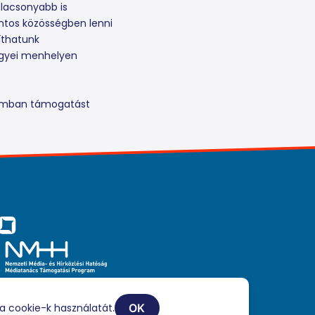
alacsonyabb is
ontos közösségben lenni
íthatunk
egyei menhelyen
ramban támogatást
iaszolgáltatási tevékenységét a Médiatanács a Médiatanács
ogatási Program keretében támogatja.
a cookie-k használatát.
OK