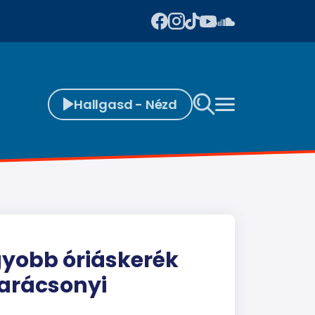
Hallgasd - Nézd
gyobb óriáskerék
karácsonyi