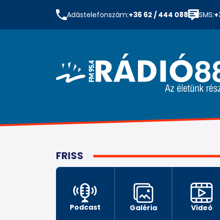
Adástelefonszám:
+36 62 / 444 088
SMS:
+
FRISS
Podcast
Galéria
Videó