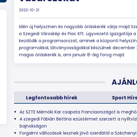
2022-10-21
Idén új helyszínen és nagyobb óriáskerék várja majd Sz
a Szegedi Városkép és Piac Kft. ügyvezető igazgatója
kezdődik a programsorozat, aminek a központi helyszín
programokkal, látványosságokkal készülnek december 2
magas óriáskerék is, ami január 8-áig forog majd.
AJÁNL
Legfontosabb hírek
Sport Hír
Az SZTE Mérnöki Kar csapata Franciaországot is meghó
A szegedi Fábián Bettina ezüstérmet szerzett a nyíltvíz
bajnokságon
Forgalmi változások lesznek jövő szerdától a Széchenyi