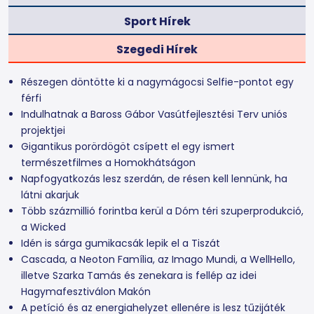
Sport Hírek
Szegedi Hírek
Részegen döntötte ki a nagymágocsi Selfie-pontot egy
férfi
Indulhatnak a Baross Gábor Vasútfejlesztési Terv uniós
projektjei
Gigantikus porördögöt csípett el egy ismert
természetfilmes a Homokhátságon
Napfogyatkozás lesz szerdán, de résen kell lennünk, ha
látni akarjuk
Több százmillió forintba kerül a Dóm téri szuperprodukció,
a Wicked
Idén is sárga gumikacsák lepik el a Tiszát
Cascada, a Neoton Família, az Imago Mundi, a WellHello,
illetve Szarka Tamás és zenekara is fellép az idei
Hagymafesztiválon Makón
A petíció és az energiahelyzet ellenére is lesz tűzijáték