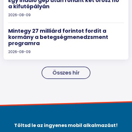
Egy induló gép után rohant két orosz nő
a kifutópályán
2026-08-09
Mintegy 27 milliárd forintot fordít a
kormány a betegségmenedzsment
programra
2026-08-09
Összes hír
Töltsd le az ingyenes mobil alkalmazást!