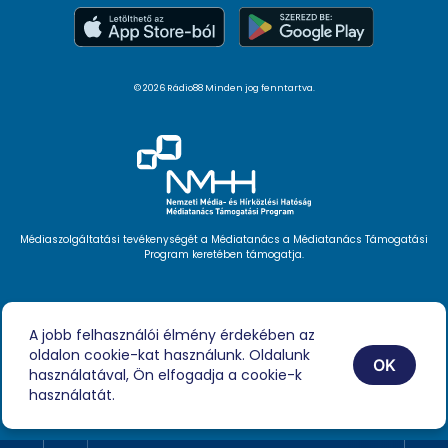
© 2026 Rádio88 Minden jog fenntartva.
Médiaszolgáltatási tevékenységét a Médiatanács a Médiatanács Támogatási
Program keretében támogatja.
Hírlevél feliratkozás
Videóink
A jobb felhasználói élmény érdekében az
Podcast
oldalon cookie-kat használunk. Oldalunk
Híreink
OK
Impresszum
használatával, Ön elfogadja a cookie-k
használatát.