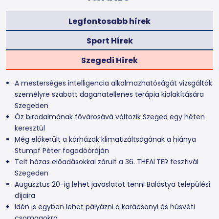
Legfontosabb hírek
Sport Hírek
Szegedi Hírek
A mesterséges intelligencia alkalmazhatóságát vizsgálták
személyre szabott daganatellenes terápia kialakítására
Szegeden
Óz birodalmának fővárosává változik Szeged egy héten
keresztül
Még előkerült a kórházak klimatizáltságának a hiánya
Stumpf Péter fogadóóráján
Telt házas előadásokkal zárult a 36. THEALTER fesztivál
Szegeden
Augusztus 20-ig lehet javaslatot tenni Balástya települési
díjaira
Idén is egyben lehet pályázni a karácsonyi és húsvéti
csomagokra