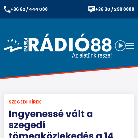
+36 62 / 444 088
+36 30 / 299 8888
SZEGEDI HÍREK
Ingyenessé vált a
szegedi
tömegközlekedés a 14