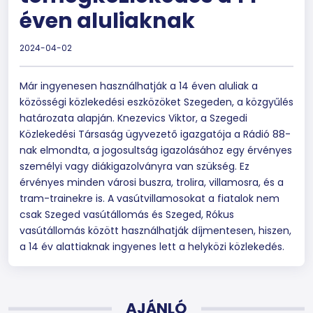
éven aluliaknak
2024-04-02
Már ingyenesen használhatják a 14 éven aluliak a
közösségi közlekedési eszközöket Szegeden, a közgyűlés
határozata alapján. Knezevics Viktor, a Szegedi
Közlekedési Társaság ügyvezető igazgatója a Rádió 88-
nak elmondta, a jogosultság igazolásához egy érvényes
személyi vagy diákigazolványra van szükség. Ez
érvényes minden városi buszra, trolira, villamosra, és a
tram-trainekre is. A vasútvillamosokat a fiatalok nem
csak Szeged vasútállomás és Szeged, Rókus
vasútállomás között használhatják díjmentesen, hiszen,
a 14 év alattiaknak ingyenes lett a helyközi közlekedés.
AJÁNLÓ