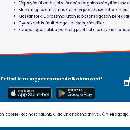
Félpályás útzár és jelzőlámpás forgalomirányítás lesz a
Munkanap szerint járnak a helyi járatok szombaton és fi
Mostantól a Dorozsmai úton is biztonságosan kerékpá
Gyereknek is árult drogot a csongrádi díler
Európa legészakibb pontjáig jutott el a szatymazi babe
Töltsd le az ingyenes mobil alkalmazást!
Méd
Tám
© 2026 Rádio88 Minden jog fenntartva.
on cookie-kat használunk. Oldalunk használatával, Ön elfogadja 