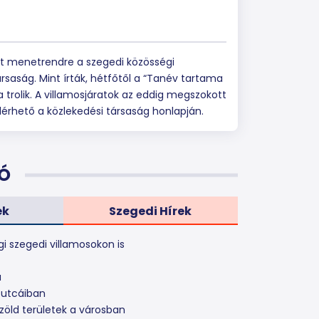
tt menetrendre a szegedi közösségi
rsaság. Mint írták, hétfőtől a “Tanév tartama
trolik. A villamosjáratok az eddig megszokott
érhető a közlekedési társaság honlapján.
Ó
ek
Szegedi Hírek
gi szegedi villamosokon is
a
 utcáiban
zöld területek a városban