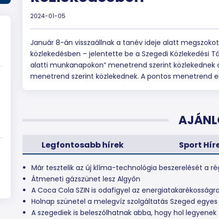
2024-01-05
Január 8-án visszaállnak a tanév ideje alatt megszoko
közlekedésben – jelentette be a Szegedi Közlekedési Tá
alatti munkanapokon” menetrend szerint közlekednek a 
menetrend szerint közlekednek. A pontos menetrend el
AJÁNL
Legfontosabb hírek
Sport Hír
Már tesztelik az új klíma-technológia beszerelését a ré
Átmeneti gázszünet lesz Algyőn
A Coca Cola SZIN is odafigyel az energiatakarékosságr
Holnap szünetel a melegvíz szolgáltatás Szeged egyes
A szegediek is beleszólhatnak abba, hogy hol legyenek 