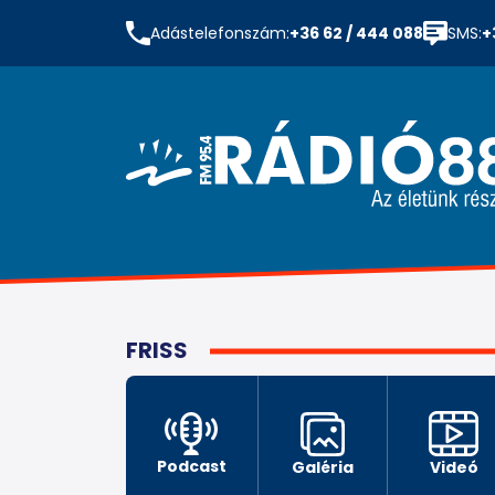
Adástelefonszám:
+36 62 / 444 088
SMS:
+
FRISS
Podcast
Galéria
Videó