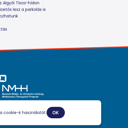
z Algyői Tisza-hídon
zetős lesz a parkolás is
rozhatunk
ttás
iaszolgáltatási tevékenységét a Médiatanács a Médiatanács
ogatási Program keretében támogatja.
a cookie-k használatát.
OK