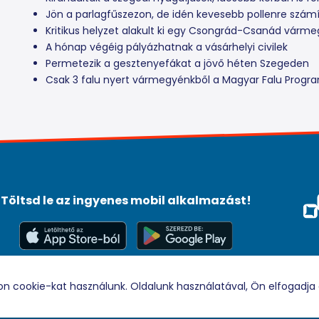
Jön a parlagfűszezon, de idén kevesebb pollenre szám
Kritikus helyzet alakult ki egy Csongrád-Csanád várm
A hónap végéig pályázhatnak a vásárhelyi civilek
Permetezik a gesztenyefákat a jövő héten Szegeden
Csak 3 falu nyert vármegyénkből a Magyar Falu Prog
Töltsd le az ingyenes mobil alkalmazást!
Méd
Tám
© 2026 Rádio88 Minden jog fenntartva.
on cookie-kat használunk. Oldalunk használatával, Ön elfogadja 