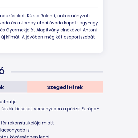
endezéseket. Rúzsa Roland, önkormányzati
óvoda és a Jerney utcai óvoda kapott egy-egy
és Gyermekjólét Alapítvány elnökével, Antoni
új klímát. A jövőben még két csoportszobát
Ó
ek
Szegedi Hírek
díthatja
i úszók kieséses versenyében a párizsi Európa-
 tér rekonstrukciója miatt
alacsonyabb is
ontos közösségben lenni