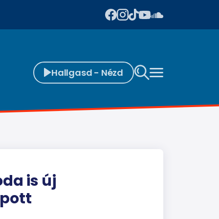
Hallgasd - Nézd
da is új
pott