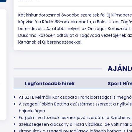
Két kiskundorozsmai óvodába szereltek fel új klímaber
képviselő a Rádió 88-nak elmondta, a Bölcs utcai Tag
berendezést. Az utóbbi helyen az Országos Koraszülött 
Dusánnal közösen adták át a Tagóvoda vezetőjének az 
látnának el új berendezésekkel.
AJÁNL
Legfontosabb hírek
Sport Hír
Az SZTE Mérnöki Kar csapata Franciaországot is meghó
A szegedi Fábián Bettina ezüstérmet szerzett a nyíltvíz
bajnokságon
Forgalmi változások lesznek jövő szerdától a Széchenyi
Szélsőségesen alacsony a Tisza vízállása, de volt már 
Kirándultak a szegedi nyugdíjasok, idősebb korban is f