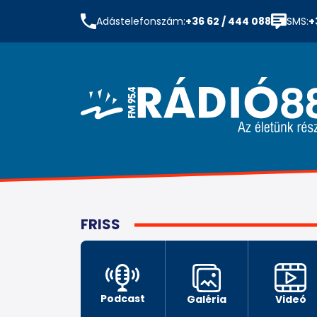
Adástelefonszám:
+36 62 / 444 088
SMS:
+
FRISS
Podcast
Galéria
Videó