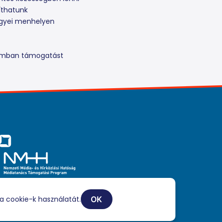
íthatunk
egyei menhelyen
ramban támogatást
iaszolgáltatási tevékenységét a Médiatanács a Médiatanács
ogatási Program keretében támogatja.
a cookie-k használatát.
OK