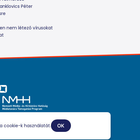
anklovics Péter
sre
ben nem létező vírusokat
at
iaszolgáltatási tevékenységét a Médiatanács a Médiatanács
ogatási Program keretében támogatja.
a cookie-k használatát.
OK