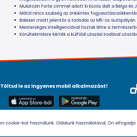
Mulatozin Forte címmel adott ki közös dalt a Bëlga és J
Mától nincs szükség az önkéntes fogyasztáscsökkenté
Baleset miatt jelentős a torlódás az M5-ös autópályán
Mesterséges intelligenciával hoztak létre a természet
Körültekintésre kérték a külföldi utazási irodával utazók
Töltsd le az ingyenes mobil alkalmazást!
Méd
Tám
© 2026 Rádio88 Minden jog fenntartva.
on cookie-kat használunk. Oldalunk használatával, Ön elfogadja 