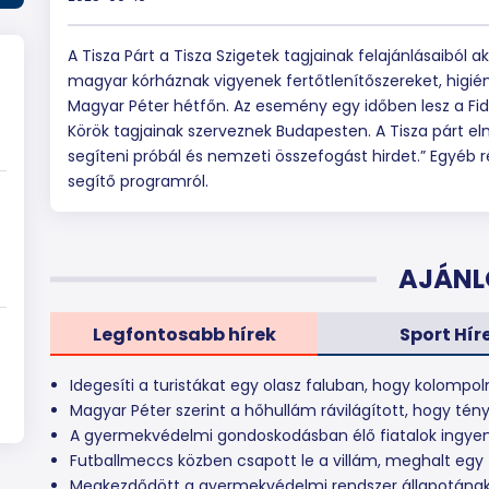
A Tisza Párt a Tisza Szigetek tagjainak felajánlásaiból 
magyar kórháznak vigyenek fertőtlenítőszereket, higién
Magyar Péter hétfőn. Az esemény egy időben lesz a Fide
Körök tagjainak szerveznek Budapesten. A Tisza párt elnö
segíteni próbál és nemzeti összefogást hirdet.” Egyéb 
segítő programról.
AJÁNL
Legfontosabb hírek
Sport Hír
Idegesíti a turistákat egy olasz faluban, hogy kolompo
Magyar Péter szerint a hőhullám rávilágított, hogy té
A gyermekvédelmi gondoskodásban élő fiatalok ingyen
Futballmeccs közben csapott le a villám, meghalt egy f
Megkezdődött a gyermekvédelmi rendszer állapotána