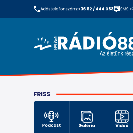
Adástelefonszám:
+36 62 / 444 088
SMS:
+
FRISS
Podcast
Galéria
Videó