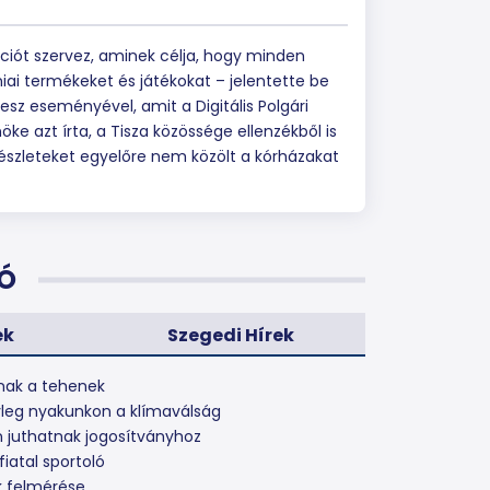
akciót szervez, aminek célja, hogy minden
iai termékeket és játékokat – jelentette be
sz eseményével, amit a Digitális Polgári
ke azt írta, a Tisza közössége ellenzékből is
részleteket egyelőre nem közölt a kórházakat
Ó
ek
Szegedi Hírek
lnak a tehenek
nyleg nyakunkon a klímaválság
 juthatnak jogosítványhoz
iatal sportoló
k felmérése