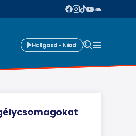
Hallgasd - Nézd
egélycsomagokat