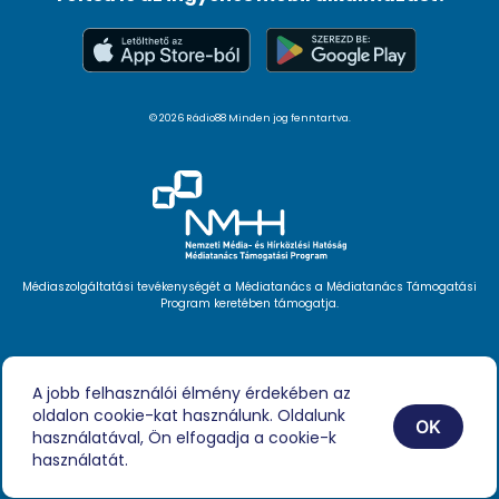
© 2026 Rádio88 Minden jog fenntartva.
Médiaszolgáltatási tevékenységét a Médiatanács a Médiatanács Támogatási
Program keretében támogatja.
Hírlevél feliratkozás
Videóink
A jobb felhasználói élmény érdekében az
Podcast
oldalon cookie-kat használunk. Oldalunk
Híreink
OK
Impresszum
használatával, Ön elfogadja a cookie-k
használatát.