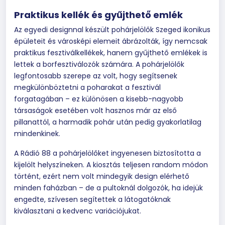
Praktikus kellék és gyűjthető emlék
Az egyedi designnal készült pohárjelölők Szeged ikonikus
épületeit és városképi elemeit ábrázolták, így nemcsak
praktikus fesztiválkellékek, hanem gyűjthető emlékek is
lettek a borfesztiválozók számára. A pohárjelölők
legfontosabb szerepe az volt, hogy segítsenek
megkülönböztetni a poharakat a fesztivál
forgatagában – ez különösen a kisebb-nagyobb
társaságok esetében volt hasznos már az első
pillanattól, a harmadik pohár után pedig gyakorlatilag
mindenkinek.
A Rádió 88 a pohárjelölőket ingyenesen biztosította a
kijelölt helyszíneken. A kiosztás teljesen random módon
történt, ezért nem volt mindegyik design elérhető
minden faházban – de a pultoknál dolgozók, ha idejük
engedte, szívesen segítettek a látogatóknak
kiválasztani a kedvenc variációjukat.