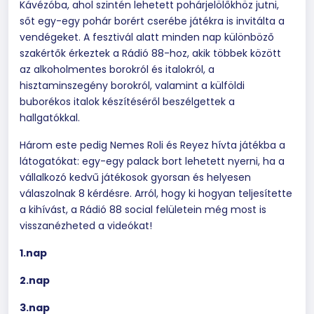
Kávézóba, ahol szintén lehetett pohárjelölőkhöz jutni,
sőt egy-egy pohár borért cserébe játékra is invitálta a
vendégeket. A fesztivál alatt minden nap különböző
szakértők érkeztek a Rádió 88-hoz, akik többek között
az alkoholmentes borokról és italokról, a
hisztaminszegény borokról, valamint a külföldi
buborékos italok készítéséről beszélgettek a
hallgatókkal.
Három este pedig Nemes Roli és Reyez hívta játékba a
látogatókat: egy-egy palack bort lehetett nyerni, ha a
vállalkozó kedvű játékosok gyorsan és helyesen
válaszolnak 8 kérdésre. Arról, hogy ki hogyan teljesítette
a kihívást, a Rádió 88 social felületein még most is
visszanézheted a videókat!
1.nap
2.nap
3.nap