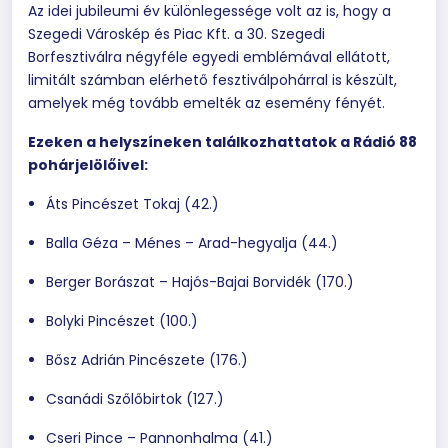
Az idei jubileumi év különlegessége volt az is, hogy a
Szegedi Városkép és Piac Kft. a 30. Szegedi
Borfesztiválra négyféle egyedi emblémával ellátott,
limitált számban elérhető fesztiválpohárral is készült,
amelyek még tovább emelték az esemény fényét.
Ezeken a helyszíneken találkozhattatok a Rádió 88
pohárjelölőivel:
Áts Pincészet Tokaj (42.)
Balla Géza – Ménes – Arad-hegyalja (44.)
Berger Borászat – Hajós-Bajai Borvidék (170.)
Bolyki Pincészet (100.)
Bősz Adrián Pincészete (176.)
Csanádi Szőlőbirtok (127.)
Cseri Pince – Pannonhalma (41.)