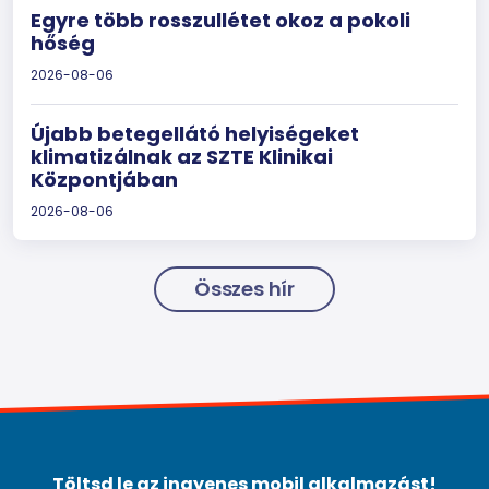
Egyre több rosszullétet okoz a pokoli
hőség
2026-08-06
Újabb betegellátó helyiségeket
klimatizálnak az SZTE Klinikai
Központjában
2026-08-06
Összes hír
Töltsd le az ingyenes mobil alkalmazást!