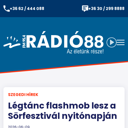
+36 62 / 444 088
+36 30 / 299 8888
SZEGEDI HÍREK
Légtánc flashmob lesz a
Sörfesztivál nyitónapján
2026-06-09