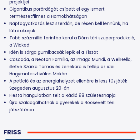
projektjei
Gigantikus porördögöt csípett el egy ismert
természetfilmes a Homokhátságon
Napfogyatkozás lesz szerdán, de résen kell lennünk, ha
látni akarjuk
Több százmillió forintba kerül a Dóm téri szuperprodukció,
a Wicked
Idén is sárga gumikacsák lepik el a Tiszát
Cascada, a Neoton Família, az Imago Mundi, a WellHello,
illetve Szarka Tamás és zenekara is fellép az idei
Hagymafesztiválon Makón
A petíció és az energiahelyzet ellenére is lesz tűzijáték
Szegeden augusztus 20-án
Fiesta hangulatban telt a Rádió 88 születésnapja
Újra szaladgálhatnak a gyerekek a Roosevelt téri
játszótéren
FRISS