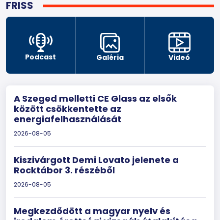
FRISS
Podcast
Galéria
Videó
A Szeged melletti CE Glass az elsők
között csökkentette az
energiafelhasználását
2026-08-05
Kiszivárgott Demi Lovato jelenete a
Rocktábor 3. részéből
2026-08-05
Megkezdődött a magyar nyelv és