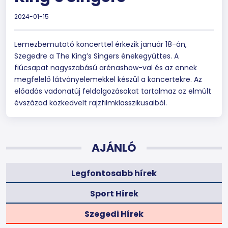
2024-01-15
Lemezbemutató koncerttel érkezik január 18-án,
Szegedre a The King’s Singers énekegyüttes. A
fiúcsapat nagyszabású arénashow-val és az ennek
megfelelő látványelemekkel készül a koncertekre. Az
előadás vadonatúj feldolgozásokat tartalmaz az elmúlt
évszázad közkedvelt rajzfilm­klasszikusaiból.
AJÁNLÓ
Legfontosabb hírek
Sport Hírek
Szegedi Hírek