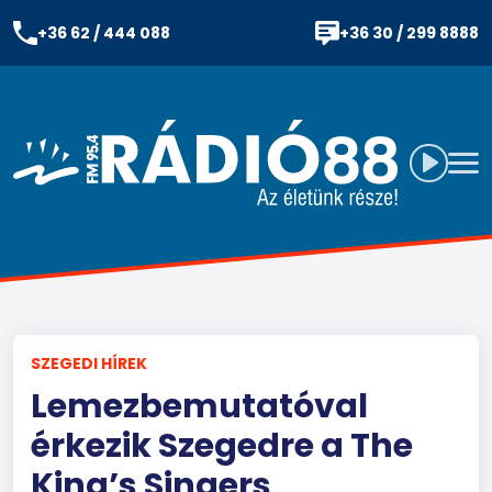
+36 62 / 444 088
+36 30 / 299 8888
SZEGEDI HÍREK
Lemezbemutatóval
érkezik Szegedre a The
King’s Singers