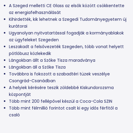
A Szeged melletti CE Glass az elsők között csökkentette
az energiafelhasználását
Kihirdették, kik lehetnek a Szegedi Tudományegyetem új
kurátorai
Ugyanolyan nyitvatartással fogadják a kormányablakok
az ügyfeleket Szegeden
Leszakadt a felsővezeték Szegeden, több vonat helyett
pótlóbusz közlekedik
Lángokban állt a Szőke Tisza maradványa
Lángokban áll a Szőke Tisza
Továbbra is fokozott a szabadtéri tüzek veszélye
Csongrád-Csanádban
A helyiek kérésére teszik zöldebbé Kiskundorozsma
központját
Több mint 200 fellépővel készül a Coca-Cola SZIN
Több mint félmillió forintot csalt ki egy idős férfitől a
csaló