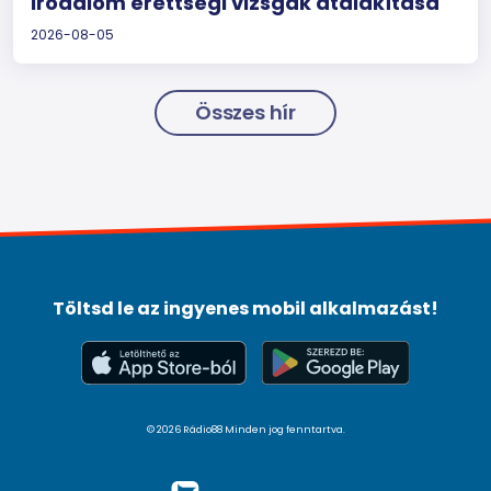
irodalom érettségi vizsgák átalakítása
2026-08-05
Összes hír
Töltsd le az ingyenes mobil alkalmazást!
© 2026 Rádio88 Minden jog fenntartva.