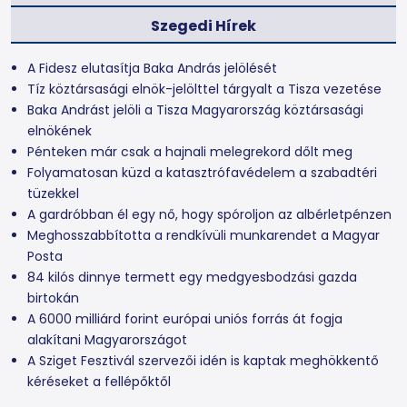
Szegedi Hírek
A Fidesz elutasítja Baka András jelölését
Tíz köztársasági elnök-jelölttel tárgyalt a Tisza vezetése
Baka Andrást jelöli a Tisza Magyarország köztársasági
elnökének
Pénteken már csak a hajnali melegrekord dőlt meg
Folyamatosan küzd a katasztrófavédelem a szabadtéri
tüzekkel
A gardróbban él egy nő, hogy spóroljon az albérletpénzen
Meghosszabbította a rendkívüli munkarendet a Magyar
Posta
84 kilós dinnye termett egy medgyesbodzási gazda
birtokán
A 6000 milliárd forint európai uniós forrás át fogja
alakítani Magyarországot
A Sziget Fesztivál szervezői idén is kaptak meghökkentő
kéréseket a fellépőktől