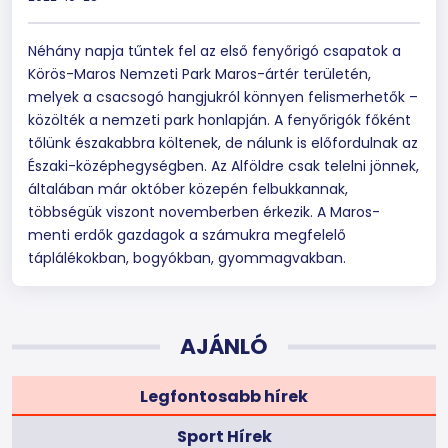
Néhány napja tűntek fel az első fenyőrigó csapatok a
Körös-Maros Nemzeti Park Maros-ártér területén,
melyek a csacsogó hangjukról könnyen felismerhetők –
közölték a nemzeti park honlapján. A fenyőrigók főként
tőlünk északabbra költenek, de nálunk is előfordulnak az
Északi-középhegységben. Az Alföldre csak telelni jönnek,
általában már október közepén felbukkannak,
többségük viszont novemberben érkezik. A Maros-
menti erdők gazdagok a számukra megfelelő
táplálékokban, bogyókban, gyommagvakban.
AJÁNLÓ
Legfontosabb hírek
Sport Hírek