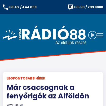
+36 62 / 444 088
+36 30 / 299 8888
LEGFONTOSABB HÍREK
Már csacsognak a
fenyőrigók az Alföldön
2022-10-28