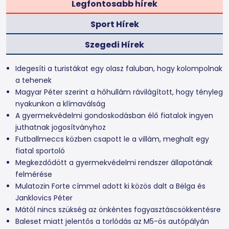
Legfontosabb hírek
Sport Hírek
Szegedi Hírek
Idegesíti a turistákat egy olasz faluban, hogy kolompolnak
a tehenek
Magyar Péter szerint a hőhullám rávilágított, hogy tényleg
nyakunkon a klímaválság
A gyermekvédelmi gondoskodásban élő fiatalok ingyen
juthatnak jogosítványhoz
Futballmeccs közben csapott le a villám, meghalt egy
fiatal sportoló
Megkezdődött a gyermekvédelmi rendszer állapotának
felmérése
Mulatozin Forte címmel adott ki közös dalt a Bëlga és
Janklovics Péter
Mától nincs szükség az önkéntes fogyasztáscsökkentésre
Baleset miatt jelentős a torlódás az M5-ös autópályán