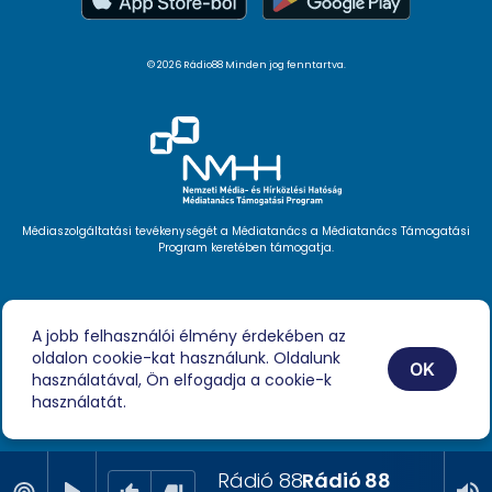
© 2026 Rádio88 Minden jog fenntartva.
Médiaszolgáltatási tevékenységét a Médiatanács a Médiatanács Támogatási
Program keretében támogatja.
Hírlevél feliratkozás
Videóink
A jobb felhasználói élmény érdekében az
Podcast
oldalon cookie-kat használunk. Oldalunk
Híreink
OK
Impresszum
használatával, Ön elfogadja a cookie-k
használatát.
Rádió 88
Rádió 88