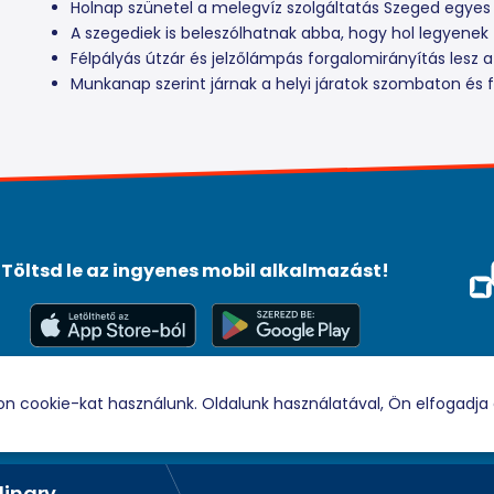
Holnap szünetel a melegvíz szolgáltatás Szeged egyes
A szegediek is beleszólhatnak abba, hogy hol legyenek 
Félpályás útzár és jelzőlámpás forgalomirányítás lesz a
Munkanap szerint járnak a helyi járatok szombaton és fi
Töltsd le az ingyenes mobil alkalmazást!
Méd
Tám
© 2026 Rádio88 Minden jog fenntartva.
on cookie-kat használunk. Oldalunk használatával, Ön elfogadja 
ALEX WARREN
dinary
Ordinary