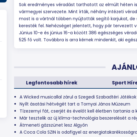
Sok eredményes véradást tarthatott az elmúlt héten 
vármegyei szervezete. Mint írták, néhány intézeti vér
most is a vártnál többen nyújtották segítő karjukat, de
keresték fel. Nehézséget jelentett, hogy pár tervezett 
Június 10-e és június 16-a között 386 egészséges vérad
525 fő volt. Továbbra is arra kérnek mindenkit, aki egés
AJÁNL
Legfontosabb hírek
Sport Hír
A Wicked musicallal zárul a Szegedi Szabadtéri Játéko
Nyílt ásatási hétvégét tart a Tornyai János Múzeum
Tízezernyi fát, cserjét és évelőt kell életben tartania
Már tesztelik az új klíma-technológia beszerelését a ré
Átmeneti gázszünet lesz Algyőn
A Coca Cola SZIN is odafigyel az energiatakarékosságr