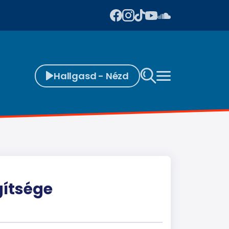
Hallgasd - Nézd
gítsége