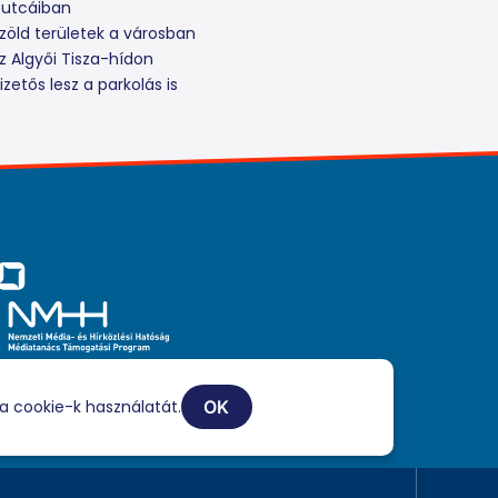
 utcáiban
zöld területek a városban
z Algyői Tisza-hídon
zetős lesz a parkolás is
iaszolgáltatási tevékenységét a Médiatanács a Médiatanács
ogatási Program keretében támogatja.
a cookie-k használatát.
OK