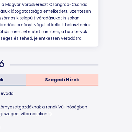
is a Magyar Vöröskereszt Csongrád-Csanád
adásuk látogatottsága emelkedett, Szentesen
 számos kitelepült véradásukat is sokan
véradóeseményt végül el kellett halasztaniuk.
óhős ment el életet menteni, a heti tervük
zséges és teheti, jelentkezzen véradásra.
Ó
ek
Szegedi Hírek
k évada
 a környezetgazdáknak a rendkívüli hőségben
gi szegedi villamosokon is
a