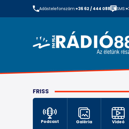
Adástelefonszám:
+36 62 / 444 088
SMS:
+
FRISS
Podcast
Galéria
Videó