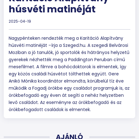
húsvéti matinéját
2025-04-19
Nagypénteken rendezték meg a Karitáció Alapítvány
húsvéti matinéját –írja a Szeged.hu. A szegedi Belvárosi
Moziban a jó tanulók, jó sportolók és hátrányos helyzetű
gyerekek nézhették meg a Paddington Peruban című
mesefilmet. A filmre a bohócdoktorok is elmentek, így
egy közös családi húsvétot tölthettek együtt. Gere
Anikó Mónika koordinátor elmondta, körülbelül tíz éve
működik a Fogadj örökbe egy családot programjuk is, az
örökbefogadó egy éven át segíti a nehéz helyzetben
levő családot. Az eseményre az örökbefogadó és az
örökbefogadott családok is elmentek.
AJÁNLÓ