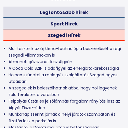
Legfontosabb hírek
Sport Hírek
Szegedi Hírek
Már tesztelik az új klíma-technológia beszerelését a régi
szegedi villamosokon is
Átmeneti gázszünet lesz Algyőn
A Coca Cola SZIN is odafigyel az energiatakarékosságra
Holnap szünetel a melegvíz szolgáltatás Szeged egyes
utcáiban
A szegediek is beleszólhatnak abba, hogy hol legyenek
zöld területek a városban
Félpályás útzár és jelzőlámpás forgalomirányítás lesz az
Algyői Tisza-hídon
Munkanap szerint járnak a helyi járatok szombaton és
fizetős lesz a parkolás is
Mostantól a Dorozsmai úton is biztonságosan