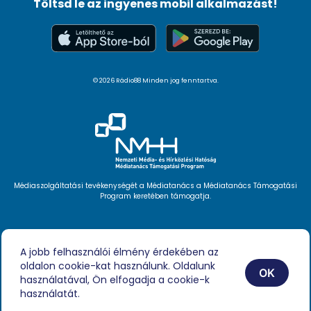
Töltsd le az ingyenes mobil alkalmazást!
© 2026 Rádio88 Minden jog fenntartva.
Médiaszolgáltatási tevékenységét a Médiatanács a Médiatanács Támogatási
Program keretében támogatja.
Hírlevél feliratkozás
Videóink
A jobb felhasználói élmény érdekében az
Podcast
oldalon cookie-kat használunk. Oldalunk
Híreink
OK
Impresszum
használatával, Ön elfogadja a cookie-k
használatát.