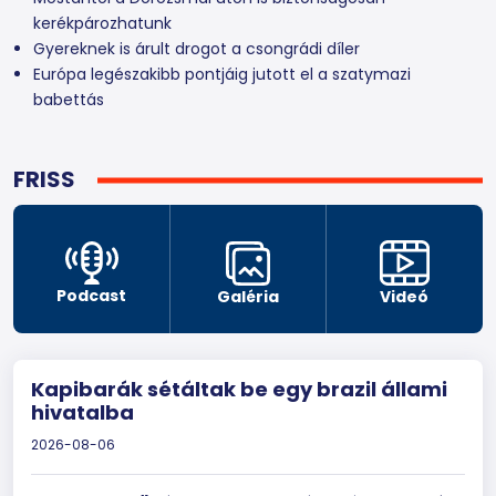
kerékpározhatunk
Gyereknek is árult drogot a csongrádi díler
Európa legészakibb pontjáig jutott el a szatymazi
babettás
FRISS
Podcast
Galéria
Videó
Kapibarák sétáltak be egy brazil állami
hivatalba
2026-08-06