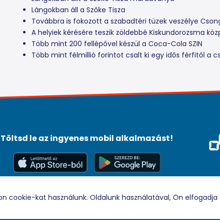
Lángokban áll a Szőke Tisza
Továbbra is fokozott a szabadtéri tüzek veszélye Cs
A helyiek kérésére teszik zöldebbé Kiskundorozsma köz
Több mint 200 fellépővel készül a Coca-Cola SZIN
Több mint félmillió forintot csalt ki egy idős férfitől a c
Töltsd le az ingyenes mobil alkalmazást!
Méd
Tám
© 2026 Rádio88 Minden jog fenntartva.
on cookie-kat használunk. Oldalunk használatával, Ön elfogadja 