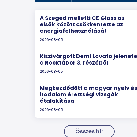
A Szeged melletti CE Glass az
elsők között csökkentette az
energiafelhasználását
2026-08-05
Kiszivárgott Demi Lovato jelenet
a Rocktábor 3. részéből
2026-08-05
Megkezdődött a magyar nyelv é
irodalom érettségi vizsgák
átalakítása
2026-08-05
Összes hír