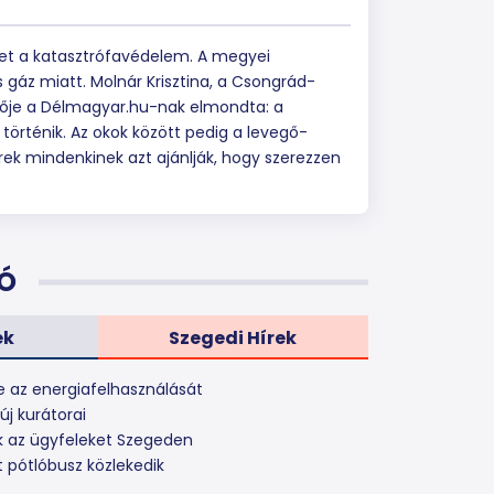
tet a katasztrófavédelem. A megyei
s gáz miatt. Molnár Krisztina, a Csongrád-
ője a Délmagyar.hu-nak elmondta: a
történik. Az okok között pedig a levegő-
rek mindenkinek azt ajánlják, hogy szerezzen
Ó
ek
Szegedi Hírek
e az energiafelhasználását
j kurátorai
k az ügyfeleket Szegeden
 pótlóbusz közlekedik