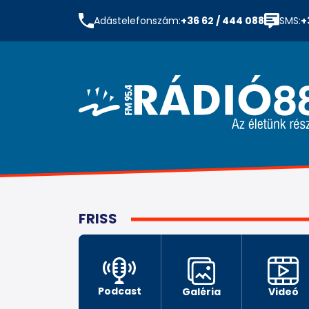
Adástelefonszám:
+36 62 / 444 088
SMS:
+
FRISS
Podcast
Galéria
Videó