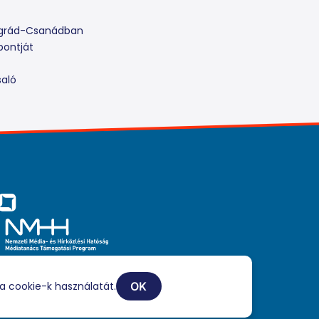
ongrád-Csanádban
pontját
saló
iaszolgáltatási tevékenységét a Médiatanács a Médiatanács
ogatási Program keretében támogatja.
a cookie-k használatát.
OK