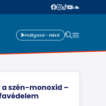
Hallgasd - Nézd
et a szén-monoxid –
ófavédelem