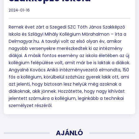
2024-01-16
Remek évet zárt a Szegedi SZC Tóth János Szakképző
Iskola és Szilágyi Mihály Kollégium Mórahalmon – írta a
Delmagyar.hu. A tavalyi volt az első olyan év, amikor
nagyobb versenyekre merészkedtek ki az intézmény
diákjai. A másik fontos esemény az iskola életében az új
kollégium felépülése volt, amit már be is laktak a diákok.
Angyalné Kovács Anikó intézményvezető elmondta, 150
fős a kollégium, körülbelül százhúsz gyerek lakik ott, ami
azt jelenti, hogy biztosan lesz helyük még azoknak a
diákoknak, akik jönnek. Hozzátette, hogy nagy kihívást
jelentett számukra a kollégium, leginkább a technikai
személyzet részéről.
AJÁNLÓ