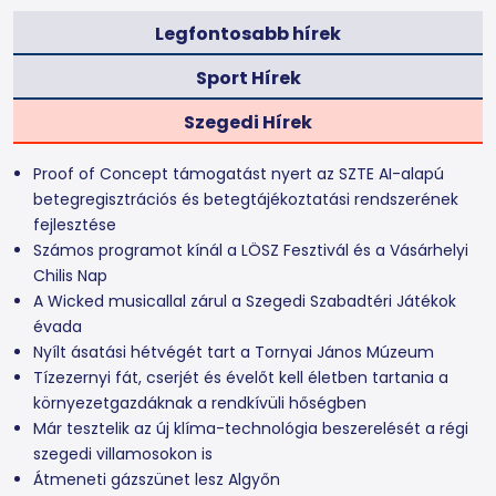
Legfontosabb hírek
Sport Hírek
Szegedi Hírek
Proof of Concept támogatást nyert az SZTE AI-alapú
betegregisztrációs és betegtájékoztatási rendszerének
fejlesztése
Számos programot kínál a LÖSZ Fesztivál és a Vásárhelyi
Chilis Nap
A Wicked musicallal zárul a Szegedi Szabadtéri Játékok
évada
Nyílt ásatási hétvégét tart a Tornyai János Múzeum
Tízezernyi fát, cserjét és évelőt kell életben tartania a
környezetgazdáknak a rendkívüli hőségben
Már tesztelik az új klíma-technológia beszerelését a régi
szegedi villamosokon is
Átmeneti gázszünet lesz Algyőn