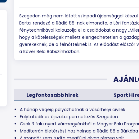
Szegeden még nem látott színpadi újdonsággal készül 
Berta, rendező a Rádió 88-nak elmondta, a Lóri fantázi
fénytechnikával kalauzolja el a családokat a nagy „Mile
hogy a kötelességek mellett elengedhetetlen a gazdag
gyerekeknek, de a felnőtteknek is. Az előadást először v
a Kövér Béla Bábszínházban.
AJÁNL
Legfontosabb hírek
Sport Hír
A hónap végéig pályázhatnak a vásárhelyi civilek
Folytatódik az éjszakai permetezés Szegeden
Csak 3 falu nyert vármegyénkből a Magyar Falu Prog
Mediterrán életérzést hoz holnap a Rádió 88 a Bárkába
A szondát sem tudta megfújni olyan részeg volt