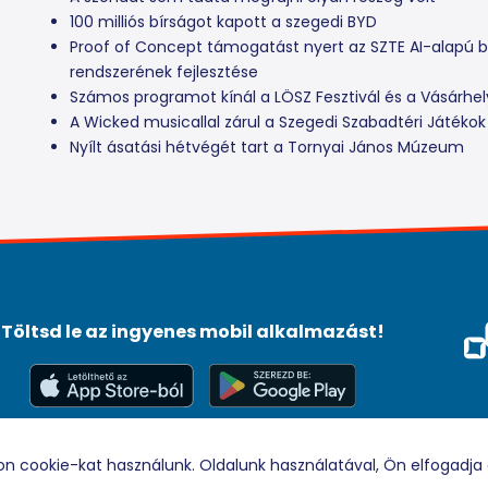
100 milliós bírságot kapott a szegedi BYD
Proof of Concept támogatást nyert az SZTE AI-alapú b
rendszerének fejlesztése
Számos programot kínál a LÖSZ Fesztivál és a Vásárhely
A Wicked musicallal zárul a Szegedi Szabadtéri Játéko
Nyílt ásatási hétvégét tart a Tornyai János Múzeum
Töltsd le az ingyenes mobil alkalmazást!
Méd
Tám
© 2026 Rádio88 Minden jog fenntartva.
on cookie-kat használunk. Oldalunk használatával, Ön elfogadja 