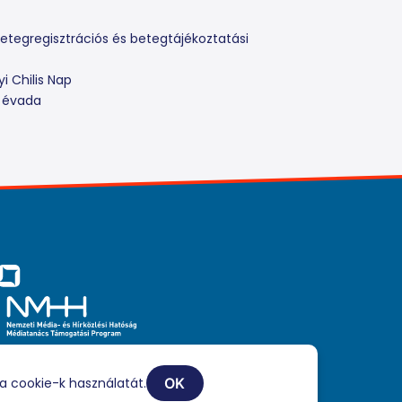
etegregisztrációs és betegtájékoztatási
i Chilis Nap
k évada
iaszolgáltatási tevékenységét a Médiatanács a Médiatanács
ogatási Program keretében támogatja.
a cookie-k használatát.
OK