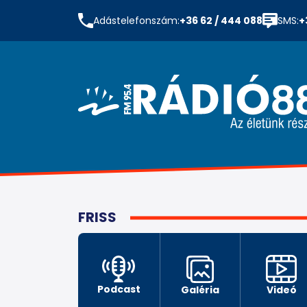
Adástelefonszám:
+36 62 / 444 088
SMS:
+
FRISS
Podcast
Galéria
Videó