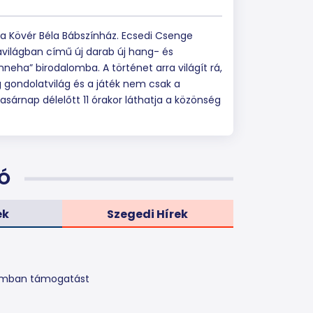
a Kövér Béla Bábszínház. Ecsedi Csenge
avilágban című új darab új hang- és
nneha” birodalomba. A történet arra világít rá,
 gondolatvilág és a játék nem csak a
asárnap délelőtt 11 órakor láthatja a közönség
Ó
ek
Szegedi Hírek
ramban támogatást