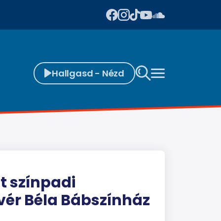
Hallgasd - Nézd
t színpadi
vér Béla Bábszínház