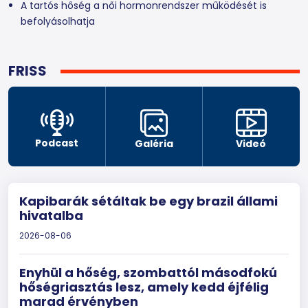
A tartós hőség a női hormonrendszer működését is
befolyásolhatja
FRISS
Podcast
Galéria
Videó
Kapibarák sétáltak be egy brazil állami
hivatalba
2026-08-06
Enyhül a hőség, szombattól másodfokú
hőségriasztás lesz, amely kedd éjfélig
marad érvényben