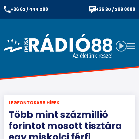
+36 62 / 444 088
+36 30 / 299 8888
LEGFONTOSABB HÍREK
Több mint százmillió
forintot mosott tisztára
egy miskolci férfi