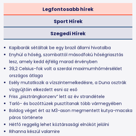
Legfontosabb hírek
Sport Hírek
Szegedi Hírek
Kapibarák sétáltak be egy brazil állami hivatalba
Enyhül a hőség, szombattól másodfokú hőségriasztás
lesz, amely kedd éjfélig marad érvényben
39,2 Celsius-fok volt a szerdai maximumhőmérséklet
országos átlaga
Esély mutatkozik a vízszintemelkedésre, a Duna osztrák
vízgyűjtőin elkezdett esni az eső
Friss „pisztrángkonzerv” lett az év strandétele
Tarló- és bozóttüzek pusztítanak több vármegyében
Boldog véget ért az M3-ason megmentett kutya-macska
páros története
Hétfő reggelig lehet köztársasági elnököt jelölni
Rihanna készül valamire