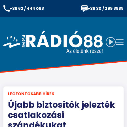
+36 62 / 444 088
+36 30 / 299 8888
LEGFONTOSABB HÍREK
Újabb biztosítók jelezték
csatlakozási
szándékukat