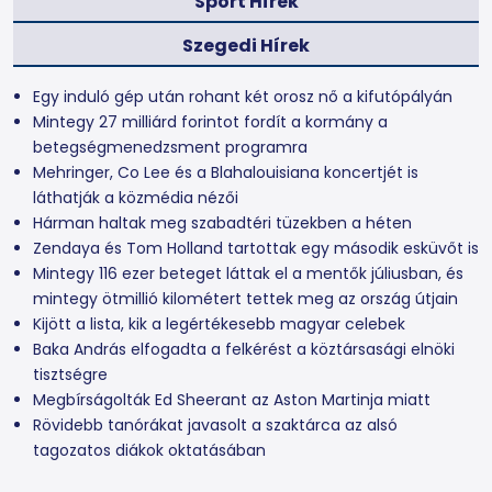
Sport Hírek
Szegedi Hírek
Egy induló gép után rohant két orosz nő a kifutópályán
Mintegy 27 milliárd forintot fordít a kormány a
betegségmenedzsment programra
Mehringer, Co Lee és a Blahalouisiana koncertjét is
láthatják a közmédia nézői
Hárman haltak meg szabadtéri tüzekben a héten
Zendaya és Tom Holland tartottak egy második esküvőt is
Mintegy 116 ezer beteget láttak el a mentők júliusban, és
mintegy ötmillió kilométert tettek meg az ország útjain
Kijött a lista, kik a legértékesebb magyar celebek
Baka András elfogadta a felkérést a köztársasági elnöki
tisztségre
Megbírságolták Ed Sheerant az Aston Martinja miatt
Rövidebb tanórákat javasolt a szaktárca az alsó
tagozatos diákok oktatásában