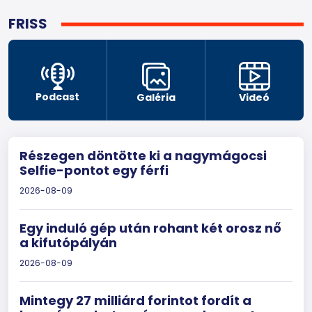
FRISS
Podcast
Galéria
Videó
Részegen döntötte ki a nagymágocsi
Selfie-pontot egy férfi
2026-08-09
Egy induló gép után rohant két orosz nő
a kifutópályán
2026-08-09
Mintegy 27 milliárd forintot fordít a