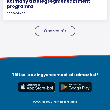
kormány a betegségmenedzsment
programra
2026-08-09
Összes hír
Töltsd le az ingyenes mobil alkalmazást!
© 2026 Rádio88 Minden jog fenntartva.