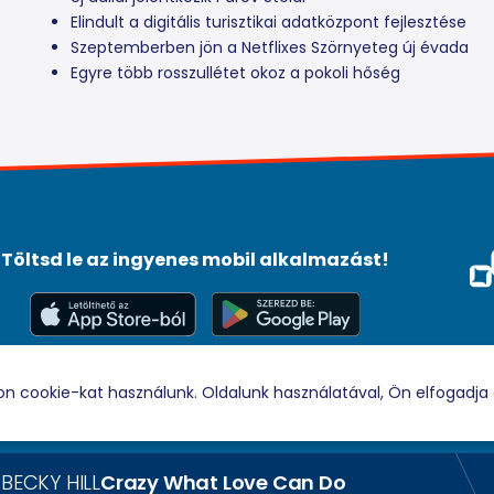
Elindult a digitális turisztikai adatközpont fejlesztése
Szeptemberben jön a Netflixes Szörnyeteg új évada
Egyre több rosszullétet okoz a pokoli hőség
Töltsd le az ingyenes mobil alkalmazást!
Méd
Tám
© 2026 Rádio88 Minden jog fenntartva.
on cookie-kat használunk. Oldalunk használatával, Ön elfogadja 
BECKY HILL
DAV
Crazy What Love Can Do