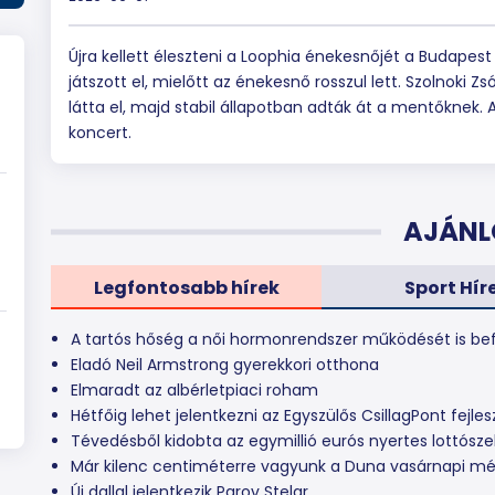
Újra kellett éleszteni a Loophia énekesnőjét a Budape
játszott el, mielőtt az énekesnő rosszul lett. Szolnoki 
látta el, majd stabil állapotban adták át a mentőknek.
koncert.
z
AJÁNL
Legfontosabb hírek
Sport Hír
A tartós hőség a női hormonrendszer működését is bef
Eladó Neil Armstrong gyerekkori otthona
Elmaradt az albérletpiaci roham
Hétfőig lehet jelentkezni az Egyszülős CsillagPont fej
Tévedésből kidobta az egymillió eurós nyertes lottósze
Már kilenc centiméterre vagyunk a Duna vasárnapi mé
Új dallal jelentkezik Parov Stelar