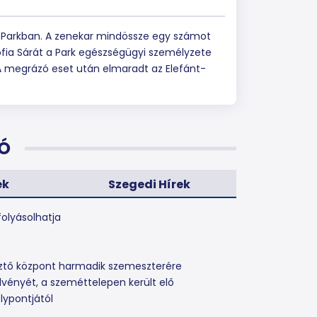
st Parkban. A zenekar mindössze egy számot
Zsófia Sárát a Park egészségügyi személyzete
 A megrázó eset után elmaradt az Elefánt-
Ó
ek
Szegedi Hírek
olyásolhatja
lesztő központ harmadik szemeszterére
lvényét, a szeméttelepen került elő
lypontjától