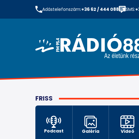
Adástelefonszám:
+36 62 / 444 088
SMS:
+
FRISS
Podcast
Galéria
Videó