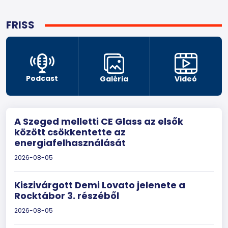
FRISS
Podcast
Galéria
Videó
A Szeged melletti CE Glass az elsők
között csökkentette az
energiafelhasználását
2026-08-05
Kiszivárgott Demi Lovato jelenete a
Rocktábor 3. részéből
2026-08-05