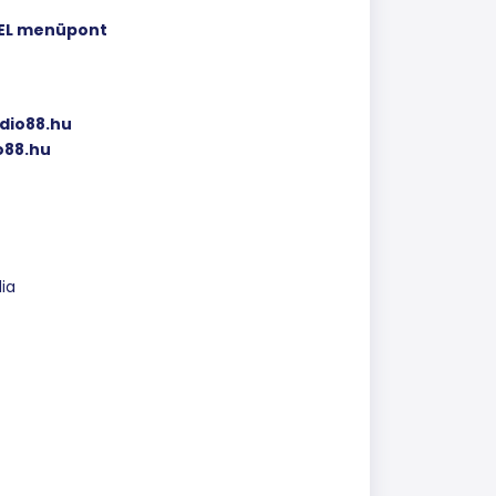
EL menüpont
dio88.hu
o88.hu
ia