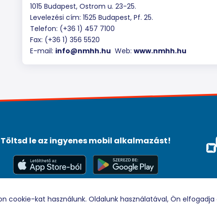
1015 Budapest, Ostrom u. 23-25.
Levelezési cím: 1525 Budapest, Pf. 25.
Telefon: (+36 1) 457 7100
Fax: (+36 1) 356 5520
E-mail:
info@nmhh.hu
Web:
www.nmhh.hu
Töltsd le az ingyenes mobil alkalmazást!
Méd
Tám
© 2026 Rádio88 Minden jog fenntartva.
on cookie-kat használunk. Oldalunk használatával, Ön elfogadja 