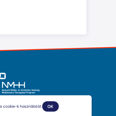
iaszolgáltatási tevékenységét a Médiatanács a Médiatanács
ogatási Program keretében támogatja.
a cookie-k használatát.
OK