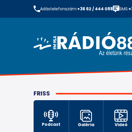
Adástelefonszám:
+36 62 / 444 088
SMS:
+
FRISS
Podcast
Galéria
Videó