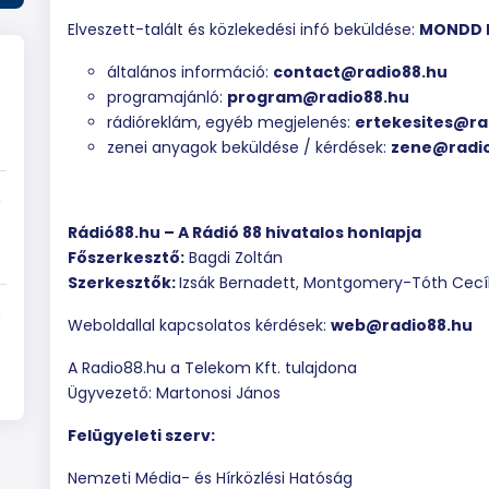
Elveszett-talált és közlekedési infó beküldése:
MONDD 
általános információ:
contact@radio88.hu
programajánló:
program@radio88.hu
rádióreklám, egyéb megjelenés:
ertekesites@ra
zenei anyagok beküldése / kérdések:
zene@radi
e
Rádió88.hu – A Rádió 88 hivatalos honlapja
Főszerkesztő:
Bagdi Zoltán
Szerkesztők:
Izsák Bernadett, Montgomery-Tóth Cecíl
s
Weboldallal kapcsolatos kérdések:
web@radio88.hu
A Radio88.hu a Telekom Kft. tulajdona
Ügyvezető: Martonosi János
Felügyeleti szerv:
Nemzeti Média- és Hírközlési Hatóság