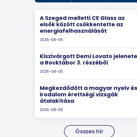
A Szeged melletti CE Glass az
elsők között csökkentette az
energiafelhasználását
2026-08-05
Kiszivárgott Demi Lovato jelenet
a Rocktábor 3. részéből
2026-08-05
Megkezdődött a magyar nyelv é
irodalom érettségi vizsgák
átalakítása
2026-08-05
Összes hír