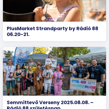
PlusMarket Strandparty by Rádió 88
06.20-21.
Semmittevő Verseny 2025.08.08. –
Rádió 88 születésnap