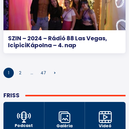
SZIN – 2024 – Rádió 88 Las Vegas,
IcipiciKápolna – 4. nap
1
2
…
47
>
FRISS
Podcast
Galéria
Videó