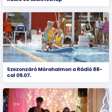
Szezonzáró Mórahalmon a Rádió 88-
cal 09.07.