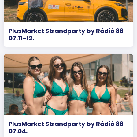
PlusMarket Strandparty by Rádió 88
07.11-12.
PlusMarket Strandparty by Rádió 88
07.04.