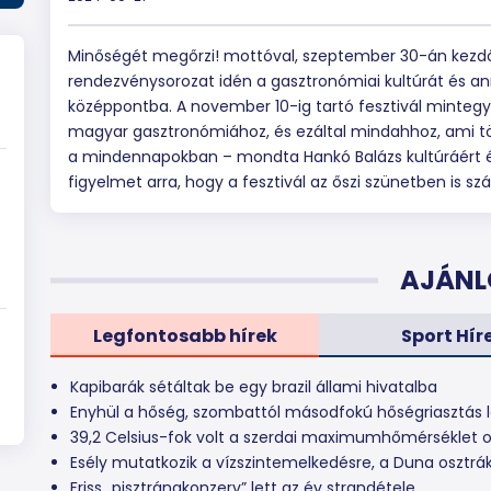
Minőségét megőrzi! mottóval, szeptember 30-án kezdőd
rendezvénysorozat idén a gasztronómiai kultúrát és an
középpontba. A november 10-ig tartó fesztivál minteg
magyar gasztronómiához, és ezáltal mindahhoz, ami t
a mindennapokban – mondta Hankó Balázs kultúráért és 
figyelmet arra, hogy a fesztivál az őszi szünetben is 
AJÁNL
Legfontosabb hírek
Sport Hír
Kapibarák sétáltak be egy brazil állami hivatalba
Enyhül a hőség, szombattól másodfokú hőségriasztás l
39,2 Celsius-fok volt a szerdai maximumhőmérséklet o
Esély mutatkozik a vízszintemelkedésre, a Duna osztrák
Friss „pisztrángkonzerv” lett az év strandétele