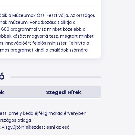
ik a Múzeumok Őszi Fesztiválja. Az országos
nak múzeumi vonatkozásait állítja a
y 600 programmal visz minket közelebb a
öbbek között magyarrá tesz, megtart minket
innovációért felelős miniszter. Felhívta a
számos programot kínál a családok számára.
Ó
ek
Szegedi Hírek
esz, amely kedd éjfélig marad érvényben
rszágos átlaga
 vízgyűjtőin elkezdett esni az eső