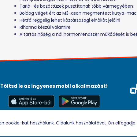
Tarló- és bozóttüzek pusztítanak több vármegyében
Boldog véget ért az M3-ason megmentett kutya-macs
Hétfő reggelig lehet köztársasági elnököt jelölni
Rihanna készül valamire
A tartós hőség a női hormonrendszer működését is bef
Töltsd le az ingyenes mobil alkalmazást!
Méd
Tám
© 2026 Rádio88 Minden jog fenntartva.
on cookie-kat használunk. Oldalunk használatával, Ön elfogadja 