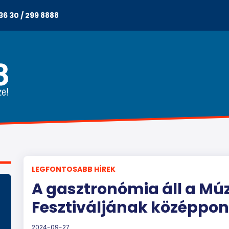
36 30 / 299 8888
LEGFONTOSABB HÍREK
A gasztronómia áll a M
Fesztiváljának középpo
2024-09-27