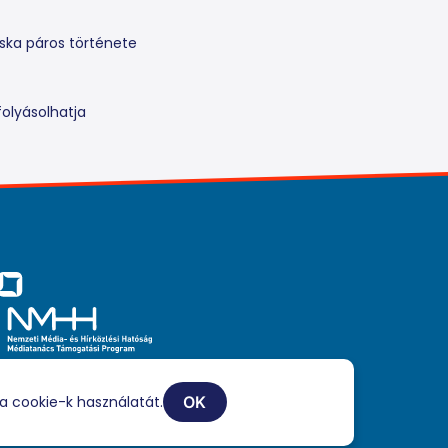
ka páros története
olyásolhatja
iaszolgáltatási tevékenységét a Médiatanács a Médiatanács
ogatási Program keretében támogatja.
a cookie-k használatát.
OK