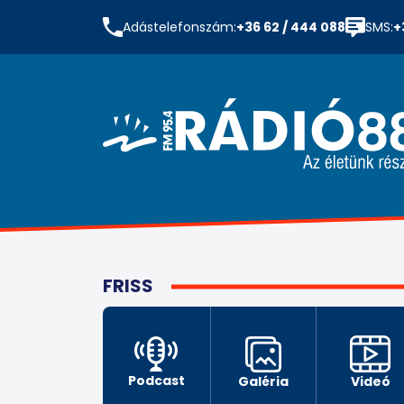
Adástelefonszám:
+36 62 / 444 088
SMS:
+
FRISS
Podcast
Galéria
Videó