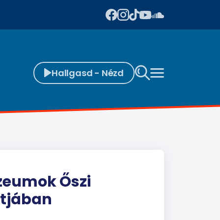
Hallgasd - Nézd
úzeumok Őszi
ntjában