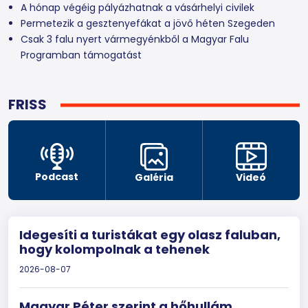
A hónap végéig pályázhatnak a vásárhelyi civilek
Permetezik a gesztenyefákat a jövő héten Szegeden
Csak 3 falu nyert vármegyénkből a Magyar Falu
Programban támogatást
FRISS
Podcast
Galéria
Videó
Idegesíti a turistákat egy olasz faluban,
hogy kolompolnak a tehenek
2026-08-07
Magyar Péter szerint a hőhullám