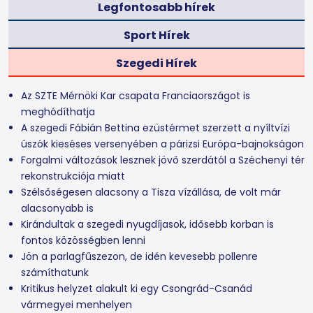
Legfontosabb hírek
Sport Hírek
Szegedi Hírek
Az SZTE Mérnöki Kar csapata Franciaországot is
meghódíthatja
A szegedi Fábián Bettina ezüstérmet szerzett a nyíltvízi
úszók kieséses versenyében a párizsi Európa-bajnokságon
Forgalmi változások lesznek jövő szerdától a Széchenyi tér
rekonstrukciója miatt
Szélsőségesen alacsony a Tisza vízállása, de volt már
alacsonyabb is
Kirándultak a szegedi nyugdíjasok, idősebb korban is
fontos közösségben lenni
Jön a parlagfűszezon, de idén kevesebb pollenre
számíthatunk
Kritikus helyzet alakult ki egy Csongrád-Csanád
vármegyei menhelyen