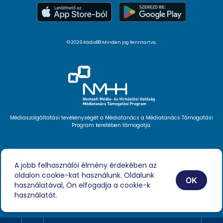
© 2026 Rádio88 Minden jog fenntartva.
Médiaszolgáltatási tevékenységét a Médiatanács a Médiatanács Támogatási
Program keretében támogatja.
Hírlevél feliratkozás
Videóink
A jobb felhasználói élmény érdekében az
Podcast
oldalon cookie-kat használunk. Oldalunk
Híreink
OK
Impresszum
használatával, Ön elfogadja a cookie-k
használatát.