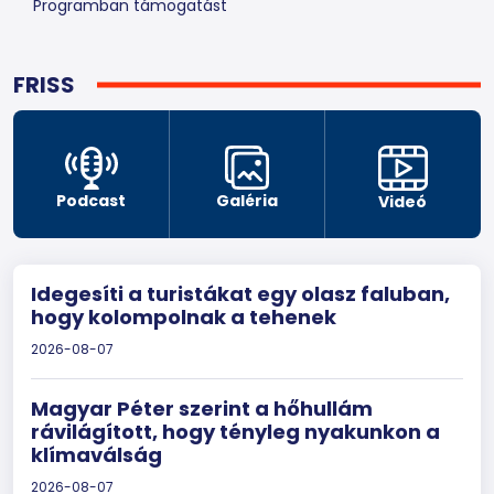
Programban támogatást
FRISS
Podcast
Galéria
Videó
Idegesíti a turistákat egy olasz faluban,
hogy kolompolnak a tehenek
2026-08-07
Magyar Péter szerint a hőhullám
rávilágított, hogy tényleg nyakunkon a
klímaválság
2026-08-07