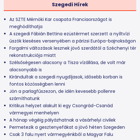
Szegedi Hírek
Az SZTE Mérnöki Kar csapata Franciaországot is
meghódíthatja
A szegedi Fábián Bettina ezüstérmet szerzett a nyíltvízi
úszók kieséses versenyében a párizsi Európa-bajnokságon
Forgalmi változások lesznek jövő szerdától a Széchenyi tér
rekonstrukciója miatt
Szélsőségesen alacsony a Tisza vízállása, de volt már
alacsonyabb is
Kirándultak a szegedi nyugdíjasok, idősebb korban is
fontos közösségben lenni
Jön a parlagfűszezon, de idén kevesebb pollenre
számíthatunk
Kritikus helyzet alakult ki egy Csongrád-Csanád
vármegyei menhelyen
A hónap végéig pályázhatnak a vásárhelyi civilek
Permetezik a gesztenyefákat a jövő héten Szegeden
Csak 3 falu nyert vármegyénkből a Magyar Falu