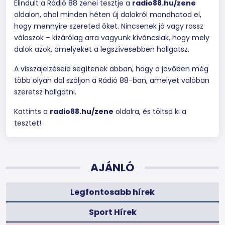
Elindult a Rádió 88 zenei tesztje a
radio88.hu/zene
oldalon, ahol minden héten új dalokról mondhatod el,
hogy mennyire szereted őket. Nincsenek jó vagy rossz
válaszok – kizárólag arra vagyunk kíváncsiak, hogy mely
dalok azok, amelyeket a legszívesebben hallgatsz.
A visszajelzéseid segítenek abban, hogy a jövőben még
több olyan dal szóljon a Rádió 88-ban, amelyet valóban
szeretsz hallgatni.
Kattints a
radio88.hu/zene
oldalra, és töltsd ki a
tesztet!
AJÁNLÓ
Legfontosabb hírek
Sport Hírek