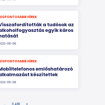
LEGFONTOSABB HÍREK
Visszafordították a tudósok az
alkoholfogyasztás egyik káros
hatását
2022-05-06
LEGFONTOSABB HÍREK
Mobiltelefonos emlőshatározó
alkalmazást készítettek
2022-05-06
…
3 418
>