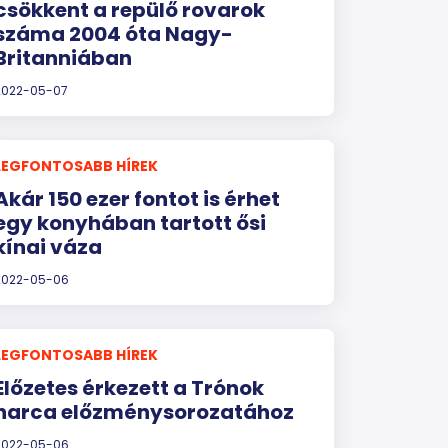
csökkent a repülő rovarok
száma 2004 óta Nagy-
Britanniában
2022-05-07
LEGFONTOSABB HÍREK
Akár 150 ezer fontot is érhet
egy konyhában tartott ősi
kínai váza
2022-05-06
LEGFONTOSABB HÍREK
Előzetes érkezett a Trónok
harca előzménysorozatához
2022-05-06