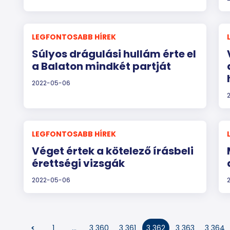
LEGFONTOSABB HÍREK
Súlyos drágulási hullám érte el
a Balaton mindkét partját
2022-05-06
LEGFONTOSABB HÍREK
Véget értek a kötelező írásbeli
érettségi vizsgák
2022-05-06
<
1
…
3 360
3 361
3 362
3 363
3 364