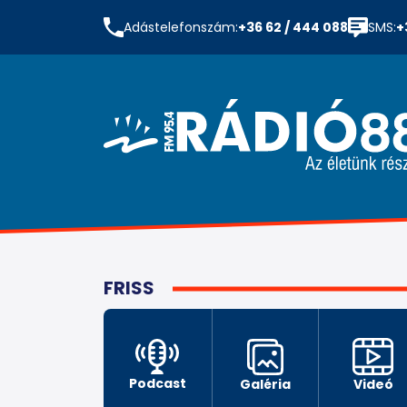
Adástelefonszám:
+36 62 / 444 088
SMS:
+
FRISS
Podcast
Galéria
Videó