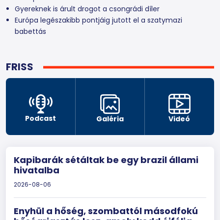
Gyereknek is árult drogot a csongrádi díler
Európa legészakibb pontjáig jutott el a szatymazi
babettás
FRISS
Podcast
Galéria
Videó
Kapibarák sétáltak be egy brazil állami
hivatalba
2026-08-06
Enyhül a hőség, szombattól másodfokú