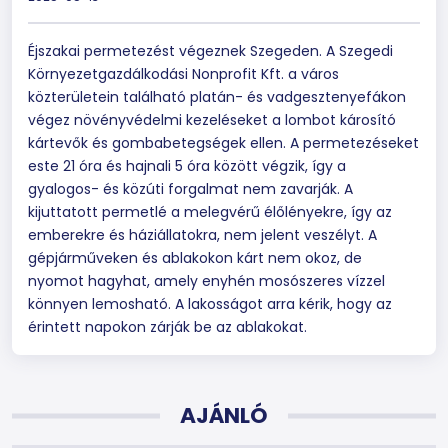
Éjszakai permetezést végeznek Szegeden. A Szegedi
Környezetgazdálkodási Nonprofit Kft. a város
közterületein található platán- és vadgesztenyefákon
végez növényvédelmi kezeléseket a lombot károsító
kártevők és gombabetegségek ellen. A permetezéseket
este 21 óra és hajnali 5 óra között végzik, így a
gyalogos- és közúti forgalmat nem zavarják. A
kijuttatott permetlé a melegvérű élőlényekre, így az
emberekre és háziállatokra, nem jelent veszélyt. A
gépjárműveken és ablakokon kárt nem okoz, de
nyomot hagyhat, amely enyhén mosószeres vízzel
könnyen lemosható. A lakosságot arra kérik, hogy az
érintett napokon zárják be az ablakokat.
AJÁNLÓ