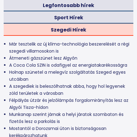
Legfontosabb hírek
Sport Hírek
Szegedi Hírek
Már tesztelik az új klíma-technológia beszerelését a régi
szegedi villamosokon is
Átmeneti gázszünet lesz Algyőn
A Coca Cola SZIN is odafigyel az energiatakarékosságra
Holnap szünetel a melegvíz szolgáltatás Szeged egyes
utcáiban
A szegediek is beleszólhatnak abba, hogy hol legyenek
zöld területek a városban
Félpályás útzár és jelzőlámpás forgalomirányítás lesz az
Algyői Tisza-hídon
Munkanap szerint járnak a helyi járatok szombaton és
fizetős lesz a parkolás is
Mostantól a Dorozsmai úton is biztonságosan
kerékpározhatunk