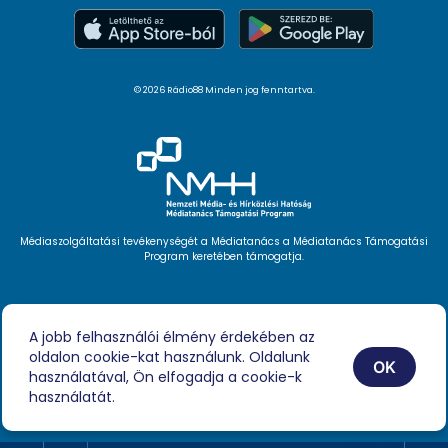
© 2026 Rádio88 Minden jog fenntartva.
Médiaszolgáltatási tevékenységét a Médiatanács a Médiatanács Támogatási
Program keretében támogatja.
Hírlevél feliratkozás
Videóink
A jobb felhasználói élmény érdekében az
Podcast
oldalon cookie-kat használunk. Oldalunk
Híreink
OK
Impresszum
használatával, Ön elfogadja a cookie-k
használatát.