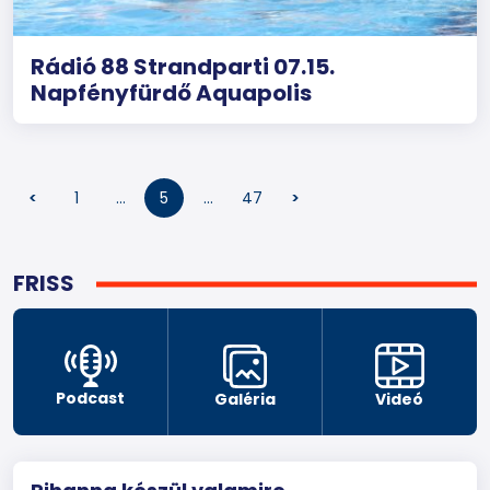
Rádió 88 Strandparti 07.15.
Napfényfürdő Aquapolis
<
1
…
5
…
47
>
FRISS
Podcast
Galéria
Videó