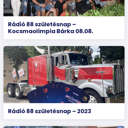
Rádió 88 születésnap –
Kocsmaolimpia Bárka 08.08.
Rádió 88 születésnap – 2023