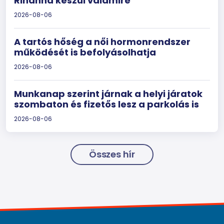
Rihanna készül valamire
2026-08-06
A tartós hőség a női hormonrendszer
működését is befolyásolhatja
2026-08-06
Munkanap szerint járnak a helyi járatok
szombaton és fizetős lesz a parkolás is
2026-08-06
Összes hír