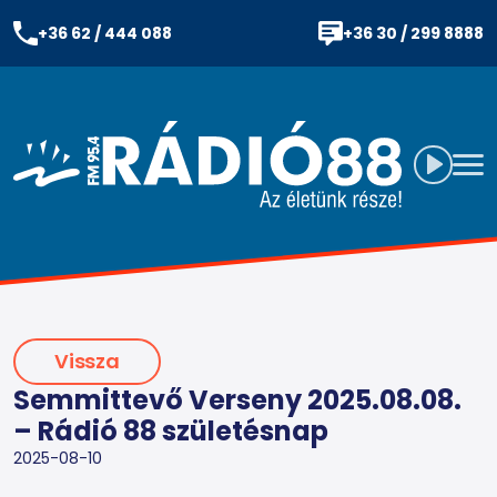
+36 62 / 444 088
+36 30 / 299 8888
Vissza
Semmittevő Verseny 2025.08.08.
– Rádió 88 születésnap
2025-08-10