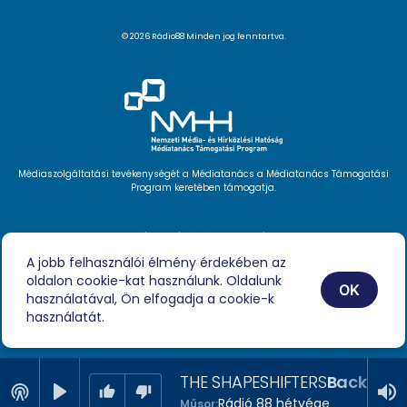
© 2026 Rádio88 Minden jog fenntartva.
Médiaszolgáltatási tevékenységét a Médiatanács a Médiatanács Támogatási
Program keretében támogatja.
Hírlevél feliratkozás
Videóink
A jobb felhasználói élmény érdekében az
Podcast
oldalon cookie-kat használunk. Oldalunk
Híreink
OK
Impresszum
használatával, Ön elfogadja a cookie-k
használatát.
THE SHAPESHIFTERS
Back To B
Rádió 88 hétvége
Műsor: