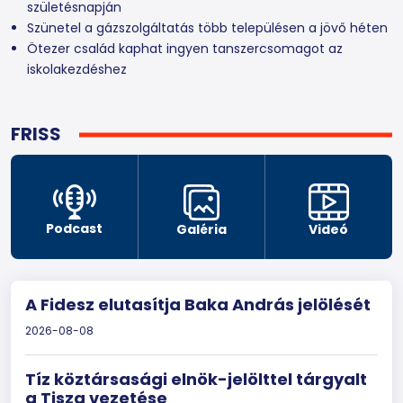
születésnapján
Szünetel a gázszolgáltatás több településen a jövő héten
Ötezer család kaphat ingyen tanszercsomagot az
iskolakezdéshez
FRISS
Podcast
Galéria
Videó
A Fidesz elutasítja Baka András jelölését
2026-08-08
Tíz köztársasági elnök-jelölttel tárgyalt
a Tisza vezetése