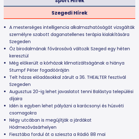
Sport Hírek
Szegedi Hírek
A mesterséges intelligencia alkalmazhatóságát vizsgálták
személyre szabott daganatellenes terápia kialakítására
Szegeden
Óz birodalmának fővárosává változik Szeged egy héten
keresztül
Még előkerült a kórházak klimatizáltságának a hiánya
Stumpf Péter fogadóóráján
Telt házas előadásokkal zárult a 36. THEALTER fesztivál
Szegeden
Augusztus 20-ig lehet javaslatot tenni Balástya települési
díjaira
Idén is egyben lehet pályázni a karácsonyi és húsvéti
csomagokra
Négy utcában is megújítják a járdákat
Hódmezővásárhelyen
Fiesztába fordul át a szieszta a Rádió 88 mai