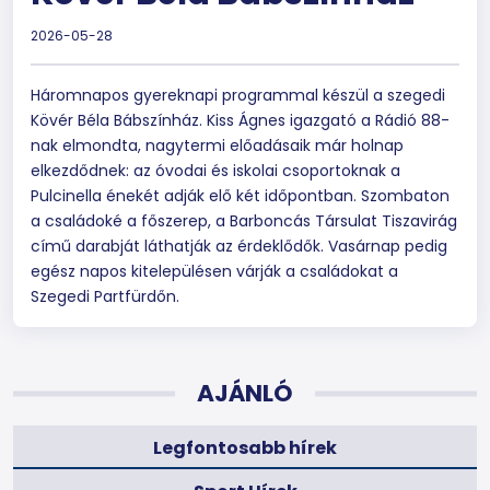
2026-05-28
Háromnapos gyereknapi programmal készül a szegedi
Kövér Béla Bábszínház. Kiss Ágnes igazgató a Rádió 88-
nak elmondta, nagytermi előadásaik már holnap
elkezdődnek: az óvodai és iskolai csoportoknak a
Pulcinella énekét adják elő két időpontban. Szombaton
a családoké a főszerep, a Barboncás Társulat Tiszavirág
című darabját láthatják az érdeklődők. Vasárnap pedig
egész napos kitelepülésen várják a családokat a
Szegedi Partfürdőn.
AJÁNLÓ
Legfontosabb hírek