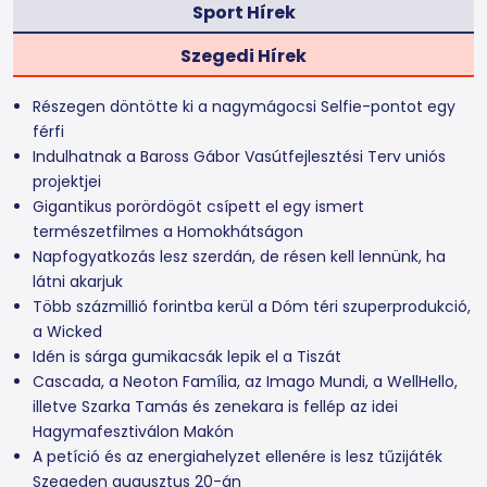
Sport Hírek
Szegedi Hírek
Részegen döntötte ki a nagymágocsi Selfie-pontot egy
férfi
Indulhatnak a Baross Gábor Vasútfejlesztési Terv uniós
projektjei
Gigantikus porördögöt csípett el egy ismert
természetfilmes a Homokhátságon
Napfogyatkozás lesz szerdán, de résen kell lennünk, ha
látni akarjuk
Több százmillió forintba kerül a Dóm téri szuperprodukció,
a Wicked
Idén is sárga gumikacsák lepik el a Tiszát
Cascada, a Neoton Família, az Imago Mundi, a WellHello,
illetve Szarka Tamás és zenekara is fellép az idei
Hagymafesztiválon Makón
A petíció és az energiahelyzet ellenére is lesz tűzijáték
Szegeden augusztus 20-án