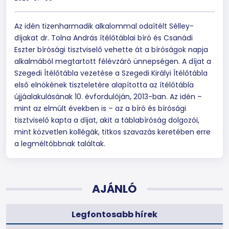
Az idén tizenharmadik alkalommal odaítélt Sélley-
díjakat dr. Tolna András ítélőtáblai bíró és Csanádi
Eszter bírósági tisztviselő vehette át a bíróságok napja
alkalmából megtartott félévzáró ünnepségen. A díjat a
Szegedi Ítélőtábla vezetése a Szegedi Királyi Ítélőtábla
első elnökének tiszteletére alapította az ítélőtábla
újjáalakulásának 10. évfordulóján, 2013-ban. Az idén –
mint az elmúlt években is – az a bíró és bírósági
tisztviselő kapta a díjat, akit a táblabíróság dolgozói,
mint közvetlen kollégák, titkos szavazás keretében erre
a legméltóbbnak találtak.
AJÁNLÓ
Legfontosabb hírek