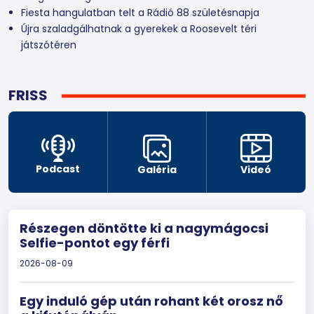
Fiesta hangulatban telt a Rádió 88 születésnapja
Újra szaladgálhatnak a gyerekek a Roosevelt téri
játszótéren
FRISS
Podcast
Galéria
Videó
Részegen döntötte ki a nagymágocsi
Selfie-pontot egy férfi
2026-08-09
Egy induló gép után rohant két orosz nő