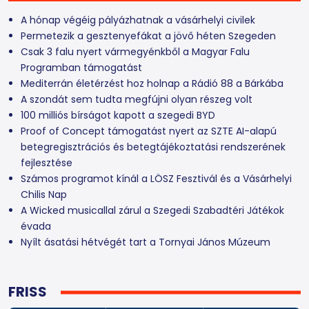
A hónap végéig pályázhatnak a vásárhelyi civilek
Permetezik a gesztenyefákat a jövő héten Szegeden
Csak 3 falu nyert vármegyénkből a Magyar Falu
Programban támogatást
Mediterrán életérzést hoz holnap a Rádió 88 a Bárkába
A szondát sem tudta megfújni olyan részeg volt
100 milliós bírságot kapott a szegedi BYD
Proof of Concept támogatást nyert az SZTE AI-alapú
betegregisztrációs és betegtájékoztatási rendszerének
fejlesztése
Számos programot kínál a LÖSZ Fesztivál és a Vásárhelyi
Chilis Nap
A Wicked musicallal zárul a Szegedi Szabadtéri Játékok
évada
Nyílt ásatási hétvégét tart a Tornyai János Múzeum
FRISS