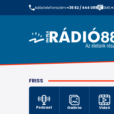
Adástelefonszám:
+36 62 / 444 088
SMS:
+
FRISS
Podcast
Galéria
Videó