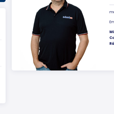
mű
Em
Mű
Ca
Rá