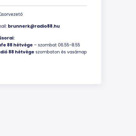
sorvezető
ail:
brunnerk@radio88.hu
sorai:
fe 88 hétvége
– szombat 06.55-8.55
dió 88 hétvége
szombaton és vasárnap