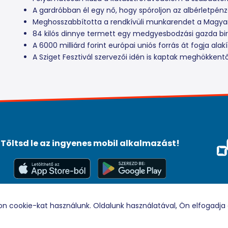
A gardróbban él egy nő, hogy spóroljon az albérletpén
Meghosszabbította a rendkívüli munkarendet a Magya
84 kilós dinnye termett egy medgyesbodzási gazda bi
A 6000 milliárd forint európai uniós forrás át fogja ala
A Sziget Fesztivál szervezői idén is kaptak meghökkentő
Töltsd le az ingyenes mobil alkalmazást!
Méd
Tám
© 2026 Rádio88 Minden jog fenntartva.
on cookie-kat használunk. Oldalunk használatával, Ön elfogadja 