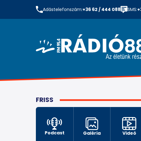
Adástelefonszám:
+36 62 / 444 088
SMS:
+
FRISS
Podcast
Galéria
Videó