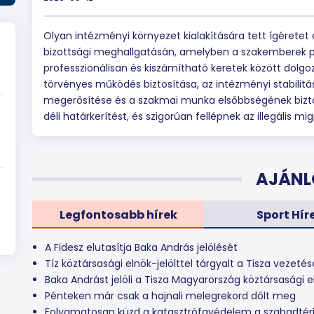
Olyan intézményi környezet kialakítására tett ígéretet
bizottsági meghallgatásán, amelyben a szakemberek po
professzionálisan és kiszámítható keretek között dolgo
törvényes működés biztosítása, az intézményi stabilitás 
megerősítése és a szakmai munka elsőbbségének biztos
déli határkerítést, és szigorúan fellépnek az illegális mig
AJÁNL
Legfontosabb hírek
Sport Hír
A Fidesz elutasítja Baka András jelölését
Tíz köztársasági elnök-jelölttel tárgyalt a Tisza vezetés
Baka Andrást jelöli a Tisza Magyarország köztársasági 
Pénteken már csak a hajnali melegrekord dőlt meg
Folyamatosan küzd a katasztrófavédelem a szabadtéri