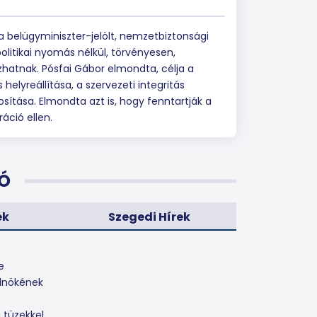
 a belügyminiszter-jelölt, nemzetbiztonsági
litikai nyomás nélkül, törvényesen,
zhatnak. Pósfai Gábor elmondta, célja a
helyreállítása, a szervezeti integritás
ítása. Elmondta azt is, hogy fenntartják a
ráció ellen.
Ó
ek
Szegedi Hírek
e
elnökének
 tüzekkel