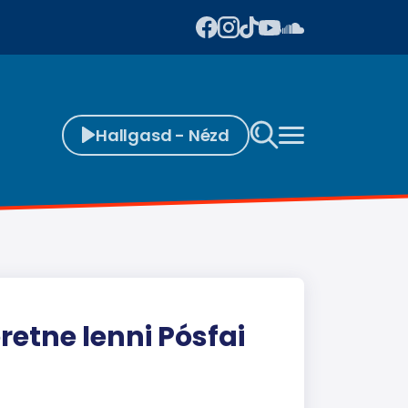
Hallgasd - Nézd
etne lenni Pósfai