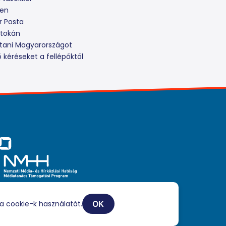
zen
r Posta
rtokán
kítani Magyarországot
 kéréseket a fellépőktől
iaszolgáltatási tevékenységét a Médiatanács a Médiatanács
ogatási Program keretében támogatja.
a cookie-k használatát.
OK